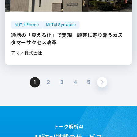
MiiTel Phone
MiiTel Synapse
通話の「見える化」で実現 顧客に寄り添うカス
タマーサクセス改革
アマノ株式会社
1
2
3
4
5
トーク解析AI