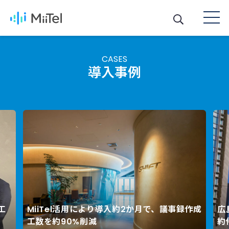
CASES
導入事例
入約2か月で、議事録作成
広島銀行が音声解析AIで対応品質
Next
約件数・金額が約2倍に