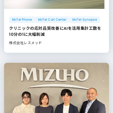
MiiTel Phone
MiiTel Call Center
MiiTel Synapse
クリニックの応対品質改善にAIを活用集計工数を
10分の1に大幅削減
株式会社レスメッド