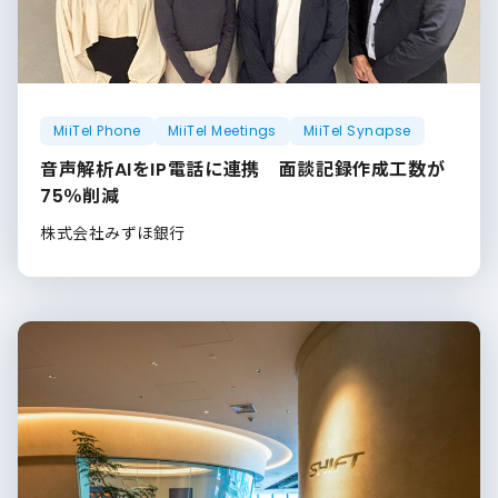
MiiTel Phone
MiiTel Meetings
MiiTel Synapse
音声解析AIをIP電話に連携 面談記録作成工数が
75％削減
株式会社みずほ銀行