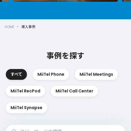
HOME
導入事例
事例を探す
すべて
MiiTel Phone
MiiTel Meetings
MiiTel RecPod
MiiTel Call Center
MiiTel Synapse