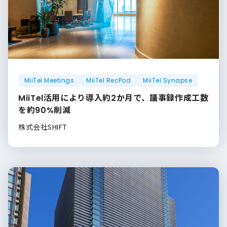
MiiTel Meetings
MiiTel RecPod
MiiTel Synapse
MiiTel活用により導入約2か月で、議事録作成工数
を約90%削減
株式会社SHIFT