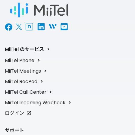
MiiTel のサービス
MiiTel Phone
MiiTel Meetings
MiiTel RecPod
MiiTel Call Center
MiiTel Incoming Webhook
ログイン
サポート