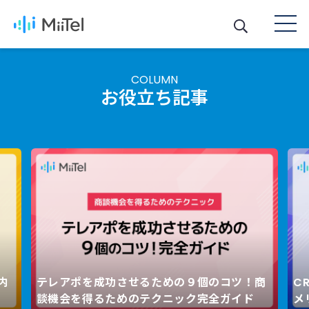
COLUMN
お役立ち記事
内
テレアポを成功させるための９個のコツ！商
C
Next
談機会を得るためのテクニック完全ガイド
メ