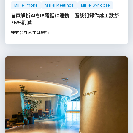
MiiTel Phone
MiiTel Meetings
MiiTel Synapse
音声解析AIをIP電話に連携 面談記録作成工数が
75％削減
株式会社みずほ銀行