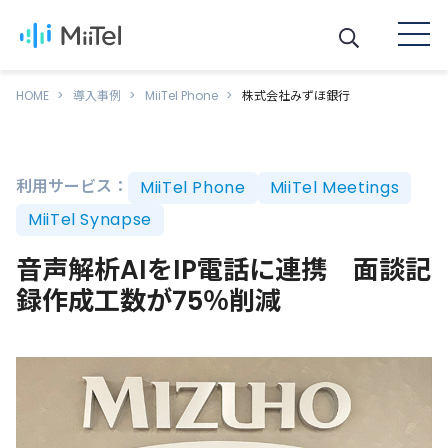
HOME
導入事例
MiiTel Phone
株式会社みずほ銀行
利用サービス：
MiiTel Phone
MiiTel Meetings
MiiTel Synapse
音声解析AIをIP電話に連携 面談記
録作成工数が75％削減