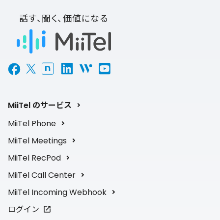
話す、聞く、価値になる
MiiTel のサービス
MiiTel Phone
MiiTel Meetings
MiiTel RecPod
MiiTel Call Center
MiiTel Incoming Webhook
ログイン