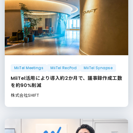
MiiTel Meetings
MiiTel RecPod
MiiTel Synapse
MiiTel活用により導入約2か月で、議事録作成工数
を約90%削減
株式会社SHIFT