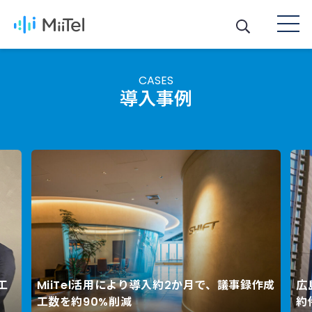
CASES
導入事例
工
MiiTel活用により導入約2か月で、議事録作成
広
Next
工数を約90%削減
約