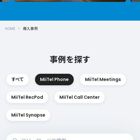
HOME
導入事例
事例を探す
すべて
MiiTel Phone
MiiTel Meetings
MiiTel RecPod
MiiTel Call Center
MiiTel Synapse