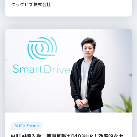
クックビズ株式会社
MiiTel Phone
MiiTel導入後、架電回数が140％UP！効率的なセ