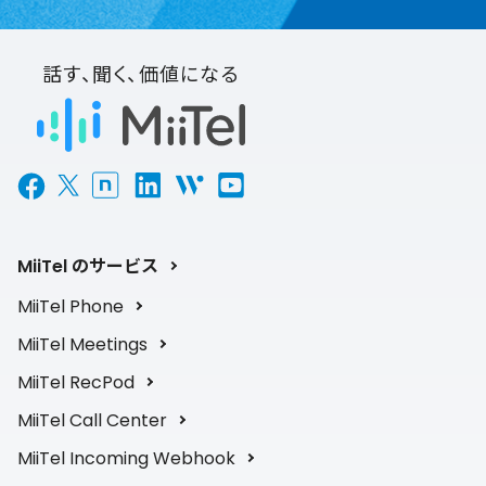
話す、聞く、価値になる
MiiTel のサービス
MiiTel Phone
MiiTel Meetings
MiiTel RecPod
MiiTel Call Center
MiiTel Incoming Webhook