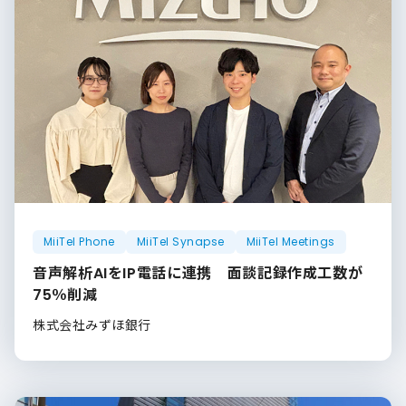
MiiTel Phone
MiiTel Synapse
MiiTel Meetings
音声解析AIをIP電話に連携 面談記録作成工数が
75％削減
株式会社みずほ銀行