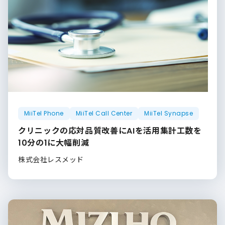
MiiTel Phone
MiiTel Call Center
MiiTel Synapse
クリニックの応対品質改善にAIを活用集計工数を
10分の1に大幅削減
株式会社レスメッド