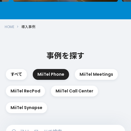
HOME
導入事例
事例を探す
すべて
MiiTel Phone
MiiTel Meetings
MiiTel RecPod
MiiTel Call Center
MiiTel Synapse