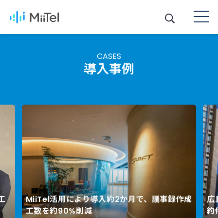
CASES
導入事例
iiTel活用により導入約2か月で、議事録作成
広島銀行が音
Next
数を約90%削減
約件数・金額