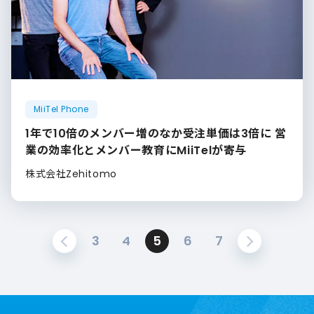
MiiTel Phone
1年で10倍のメンバー増のなか受注単価は3倍に 営
業の効率化とメンバー教育にMiiTelが寄与
株式会社Zehitomo
3
4
5
6
7