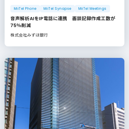
MiiTel Phone
MiiTel Synapse
MiiTel Meetings
音声解析AIをIP電話に連携 面談記録作成工数が
75％削減
株式会社みずほ銀行