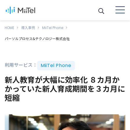
HOME
導入事例
MiiTel Phone
パーソルプロセス&テクノロジー株式会社
利用サービス：
MiiTel Phone
新人教育が大幅に効率化 ８カ月か
かっていた新人育成期間を３カ月に
短縮