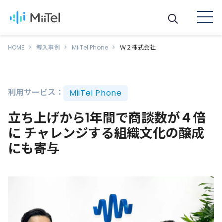
HOME
導入事例
MiiTel Phone
Ｗ２株式会社
利用サービス：
MiiTel Phone
立ち上げから1年間で商談数が４倍
に チャレンジする組織文化の醸成
にも寄与