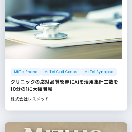
MiiTel Phone
MiiTel Call Center
MiiTel Synapse
クリニックの応対品質改善にAIを活用集計工数を
10分の1に大幅削減
株式会社レスメッド