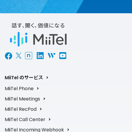
話す、聞く、価値になる
MiiTel のサービス
MiiTel Phone
MiiTel Meetings
MiiTel RecPod
MiiTel Call Center
MiiTel Incoming Webhook