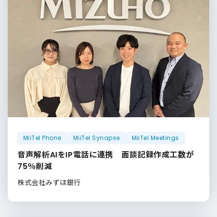
MiiTel Phone
MiiTel Synapse
MiiTel Meetings
音声解析AIをIP電話に連携 面談記録作成工数が
75％削減
株式会社みずほ銀行