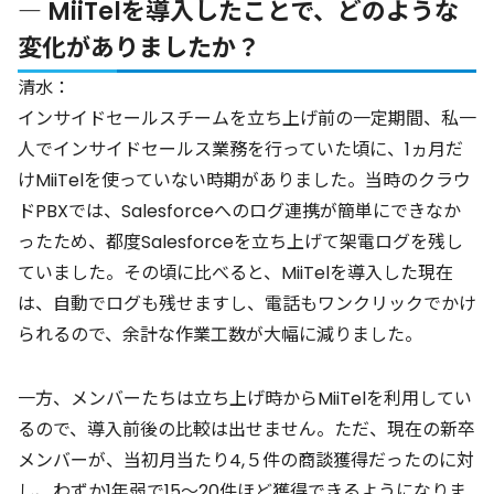
― MiiTelを導入したことで、どのような
変化がありましたか？
清水：
インサイドセールスチームを立ち上げ前の一定期間、私一
人でインサイドセールス業務を行っていた頃に、1ヵ月だ
けMiiTelを使っていない時期がありました。当時のクラウ
ドPBXでは、Salesforceへのログ連携が簡単にできなか
ったため、都度Salesforceを立ち上げて架電ログを残し
ていました。その頃に比べると、MiiTelを導入した現在
は、自動でログも残せますし、電話もワンクリックでかけ
られるので、余計な作業工数が大幅に減りました。
一方、メンバーたちは立ち上げ時からMiiTelを利用してい
るので、導入前後の比較は出せません。ただ、現在の新卒
メンバーが、当初月当たり4,５件の商談獲得だったのに対
し、わずか1年弱で15〜20件ほど獲得できるようになりま