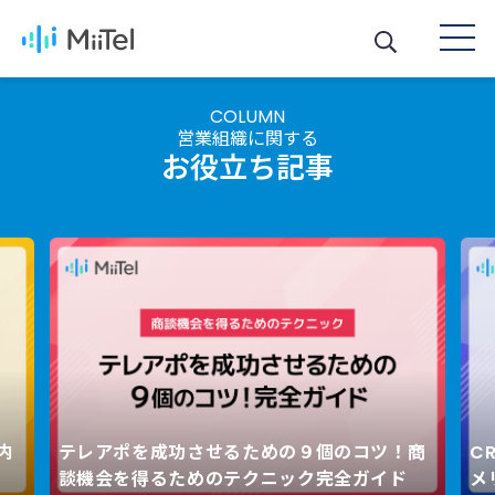
COLUMN
営業組織に関する
お役立ち記事
テレアポを成功させるための９個のコツ！商
CRM連携
Next
談機会を得るためのテクニック完全ガイド
メリットと