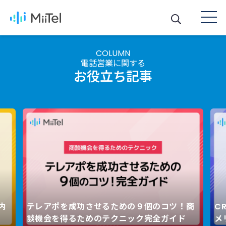
COLUMN
電話営業に関する
お役立ち記事
内
テレアポを成功させるための９個のコツ！商
C
Next
談機会を得るためのテクニック完全ガイド
メ