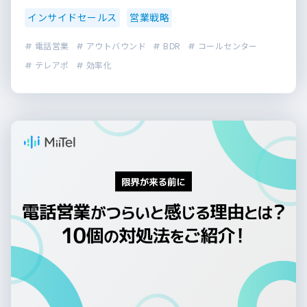
インサイドセールス
営業戦略
# 電話営業
# アウトバウンド
# BDR
# コールセンター
# テレアポ
# 効率化