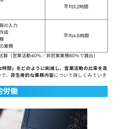
平均3.2時間
報の入力
作成
平均4.8時間
務
の業務
試算（営業活動40％／非営業業務60％で算出）
な時間」をどのように削減し、営業活動の比率を高
ンで、
非生産的な業務内容
について詳しくみていき
的労働