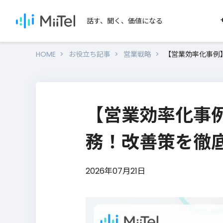
話す、聞く、価値になる
HOME
お役立ち記事
営業戦略
【営業効率化事例
SERVICES
SEARCH
MiiTelのサービス
用途か
【営業効率化事例
セール
MiiTel Phone
MiiTel Meetings
テレアポ
務！改善策を徹
MiiTel RecPod
オンライ
営業ノウハウを学びたい
2026年07月21日
対面営業
MiiTel Call Center
電話営業・インサイドセールのノウハ
資料をダウンロードいただけます。
MiiTel Incoming
Webhook
ノウハウ資料