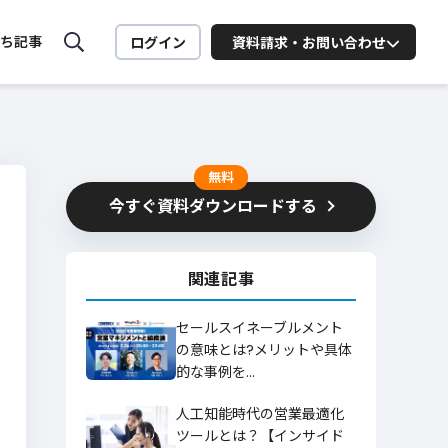
ち記事
ログイン
資料請求・お問い合わせ
MiiTel ONLINE SEMINAR
MiiTelの活用法や営業に役立
つ
無料
セミナーを配信中
今すぐ資料ダウンロードする
ート向け
業務
関連記事
お問い合わせはこちら
セールスイネーブルメント
の意味とは?メリットや具体
的な事例を…
ービスに関するお問い合わせはこちら
人工知能時代の営業最適化
詳細を見る
ツールとは？【インサイド
お問い合わせ