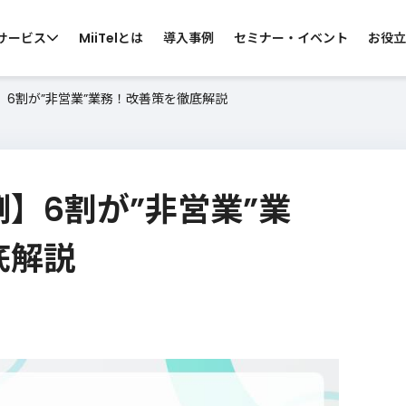
サービス
MiiTelとは
導入事例
セミナー・イベント
お役立
】6割が”非営業”業務！改善策を徹底解説
 by CATEGORY
らサービスを探す
】6割が”非営業”業
ス向け
コールセンター向け
カスタマーサポ
・営業電話
スーパーバイザー支援
お問い合わせ窓口
底解説
ン会議
カスハラ対策
MiiTelのサービスについて知りたい
・窓口業務
ウ
各サービスの機能、導入効果などの資料
サ
をご準備しております。
資料ダウンロード