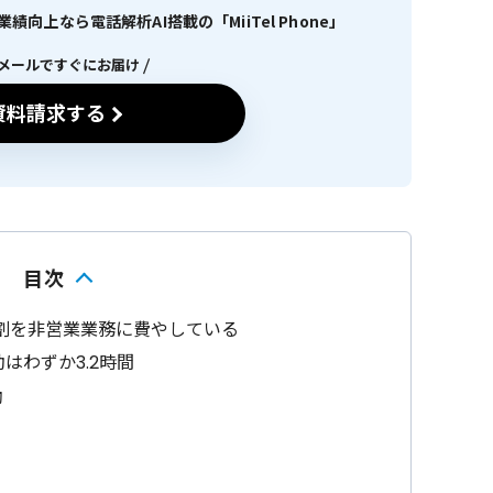
向上なら電話解析AI搭載の「MiiTel Phone」
メールですぐにお届け
資料請求する
目次
割を非営業業務に費やしている
はわずか3.2時間
働