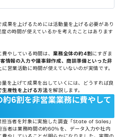
で成果を上げるためには活動量を上げる必要があり
程度の時間が使えているかを考えたことはあります
に費やしている時間は、
業務全体の約4割
にすぎま
顧客情報の入力や議事録作成、商談準備といった非
上に営業活動に時間が使えていないのが実情です。
動量を上げて成果を出していくには、どうすれば良
で生産性を上げる方法
を解説します。
の約6割を非営業業務に費やして
者を対象に実施した調査「State of Sales」
業担当者は業務時間の約60％を、データ入力や社内
に費やしていることが明らかになりました。実際の