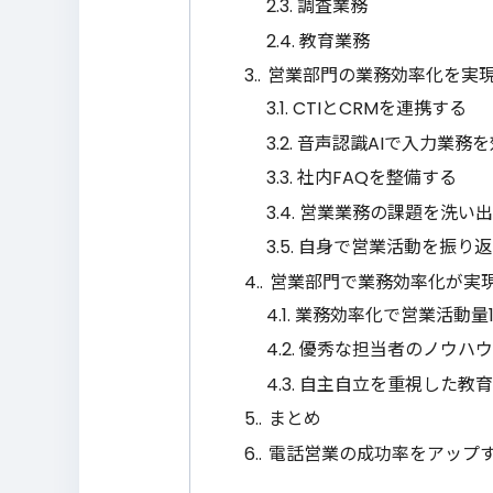
2.3.
調査業務
2.4.
教育業務
3.
営業部門の業務効率化を実
3.1.
CTIとCRMを連携する
3.2.
音声認識AIで入力業務
3.3.
社内FAQを整備する
3.4.
営業業務の課題を洗い出
3.5.
自身で営業活動を振り返
4.
営業部門で業務効率化が実
4.1.
業務効率化で営業活動量1
4.2.
優秀な担当者のノウハウ
4.3.
自主自立を重視した教育
5.
まとめ
6.
電話営業の成功率をアップするなら