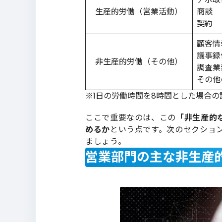
生産的労働（営業活動）
商談
契約
顧客情
議事録
非生産的労働（その他）
調査業
その他
※1日の労働時間を8時間とした場合の
ここで重要なのは、この
「非生産的
めるか
という点です。次のセクショ
ましょう。
営業部門の主な非生産