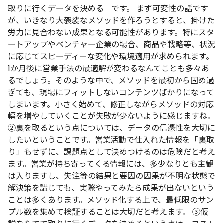
取りに行くデータを決める です。
まず可変性の話です
が、いきなり大袈裟なメソッドを作ろうとすると、掛けた
労力に見合わない成果となる可能性があります。特にスタ
ートアップやベンチャー企業の場合、商品や戦略等、状況
に応じてスピーディーな変化や環境適用が求められます。
1か月後に営業手法の最適解が変わるなんてことも多々あ
るでしょう。そのような中で、メソッドを最初から固め過
ぎても、現場にフィットしないコンテンツばかりになって
しまいます。小さく始めて、修正しながらメソッドの対応
幅を増やしていくことが失敗が少ないように感じますね。
②裏を取るという点については、データの信憑性を大切に
したいということです。営業活動で仕入れた情報を「裏取
り」もせずに、課題点として決めつけるのは危険だと考え
ます。営業が持ち寄ってくる情報には、多少なりとも主観
は入りますし、失注等の結果と要因の因果が不明な状態で
解決策を講じても、実際やってみたら成果が出ないという
ことは多くあります。メソッド化する上で、最低限のサン
プル数を集めて検証することは大切だと考えます。
③仮