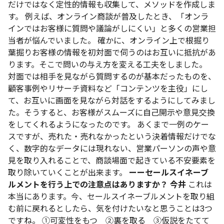
だけではなく定性的情報も収集して、メソッドを作成しま
す。
例えば、オンライン商談が普及したとき、「オンラ
インではお客様に質問や議論がしにくい」と多くの営業担
当者が悩んでいました。
確かに、オンライン上で根掘り
葉掘りお客様の情報を初対面で伺うのはお互いに抵抗があ
ります。そこで問いの与え方を変える工夫をしました。
対面では相手を見ながら質問するのが基本だったものを、
顧客事例やリサーチ資料など「コンテンツを主役」にし
て、お互いに画面を見ながら対話をするようにしてみまし
た。そうすると、お客様がスムーズに自己開示や意見交換
をしてくれるようになったのです。
あくまで一例のケー
スですが、売れた・売れなかったという決着情報だけでな
く、数字的なデータには現れない、営業パーソンの声や意
見を取り入れることで、商談場面で起きている不安要素を
取り除いていくことが出来ます。
ーーセールスイネーブ
ルメントを行う上での注意点はありますか？
今井
これは
本当にあります。今、セールスイネーブルメントを取り組
む前に戻れるとしたら、気を付けたいなと思うことは3つ
ですね。
①可変性をもつ ②裏を取る ③仮説をたてて