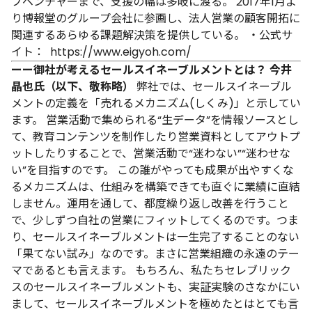
プベンチャーまで、支援の幅は多岐に渡る。
2017年1月よ
り博報堂のグループ会社に参画し、法人営業の顧客開拓に
関連するあらゆる課題解決策を提供している。
・公式サ
イト：
https://www.eigyoh.com/
ーー御社が考えるセールスイネーブルメントとは？
今井
晶也氏（以下、敬称略）
弊社では、セールスイネーブル
メントの定義を「売れるメカニズム(しくみ)」と示してい
ます。
営業活動で集められる“生データ”を情報ソースとし
て、教育コンテンツを制作したり営業資料としてアウトプ
ットしたりすることで、営業活動で“迷わない”“迷わせな
い”を目指すのです。
この誰がやっても成果が出やすくな
るメカニズムは、仕組みを構築できても直ぐに業績に直結
しません。運用を通して、都度繰り返し改善を行うこと
で、少しずつ自社の営業にフィットしてくるのです。つま
り、セールスイネーブルメントは一生完了することのない
「果てない試み」なのです。まさに営業組織の永遠のテー
マであるとも言えます。
もちろん、私たちセレブリック
スのセールスイネーブルメントも、実証実験のさなかにい
まして、セールスイネーブルメントを極めたとはとても言