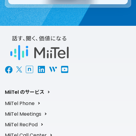
話す、聞く、価値になる
MiiTel のサービス
MiiTel Phone
MiiTel Meetings
MiiTel RecPod
MiiTel Call Center