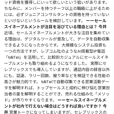
ッド資格を獲得しにいって欲しいという狙いがあります。
ちなみに、メンバーを持つチーフ以上の職級に上がるため
には、必ずジュニアコンサルタントの資格を持っていない
といけないというルールを検討しています。
ーーセール
スイネーブルメントが注目を浴びている理由とは？
今井
近頃、セールスイネーブルメントが大きな注目を集めてい
る理由は、デジタルツールが普及して、データを自動収集
できるようになったからです。
大規模なシステム投資も
一つの方法ですが、レブコム社のようなAI搭載型IP電話
「MiiTel」を活用して、比較的カジュアルにセールスイネ
ーブルメントも取り組めるようになりました。
実際にセ
レブリックスでも導入していますが、通話内容の録音以外
にも、話速、ラリー回数、被り率などを検証できる性能の
高さが魅力的です。
MiiTelで自動収集できる営業活動デー
タを解明すれば、トップセールスと成約に伸び悩む営業担
当者の差を解明することができ、売れる仕組み化「メソッ
ド」が作りやすくなります。
ーーセールスイネーブルメ
ントが社内で行えない場合はどうすれば良いですか？
今
井
営業トークになってしまいますが、セレブリックスの