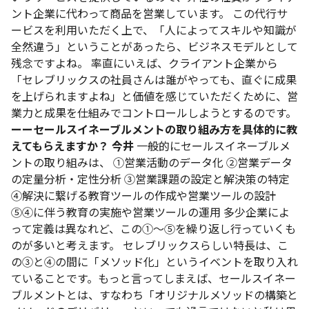
ント企業に代わって商品を営業しています。
この代行サ
ービスを利用いただく上で、「人によってスキルや知識が
全然違う」ということがあったら、ビジネスモデルとして
残念ですよね。
率直にいえば、クライアント企業から
「セレブリックスの社員さんは誰がやっても、直ぐに成果
を上げられますよね」と価値を感じていただくために、営
業力と成果を仕組みでコントロールしようとするのです。
ーーセールスイネーブルメントの取り組み方を具体的に教
えてもらえますか？
今井
一般的にセールスイネーブルメ
ントの取り組みは、
①営業活動のデータ化
②営業データ
の定量分析・定性分析
③営業課題の設定と解決策の特定
④解決に繋げる教育ツールの作成や営業ツールの設計
⑤④に伴う教育の実施や営業ツールの運用
多少企業によ
って定義は異なれど、この①～⑤を繰り返し行っていくも
のが多いと考えます。
セレブリックスらしい特長は、こ
の③と④の間に「メソッド化」というイベントを取り入れ
ていることです。もっと言ってしまえば、セールスイネー
ブルメントとは、すなわち「オリジナルメソッドの構築と