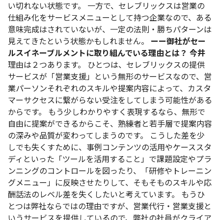
い切れない状態です。
一方で、セレブリックスは営業の
仕組み化をサービスメニューとして持つ企業なので、ある
意味完成はされていないが、一定の法則・勝ちパターンは
見えてきたという状態かもしれません。
ーー御社がセー
ルスイネーブルメントに取り組んでいる理由とは？
今井
理由は２つあります。
ひとつは、セレブリックスの提供
サービスが「営業支援」という無形のサービスなので、営
業パーソンそれぞれのスキルや提案内容によって、カスタ
マーサクセスに繋がらない受注をしてしまう可能性がある
からです。
もう少しわかりやすく表現するなら、無形で
自由に提案ができるからこそ、熟練者と若手層で提案内容
の深みや品質が変わってしまうのです。
こうした差を少
しでも失くすために、事例コンテンツの活用やケーススタ
ディといった「ツールを活用すること」で課題設定やプラ
ンニングのコントロールを図ったり、「研修やトレーニン
グメニュー」に反映させたりして、そもそものスキルや応
酬話法のレベル差を失くしたいと考えています。
もうひ
とつは弊社ならではの理由ですが、営業代行・営業支援と
いうサービスを提供しているので、弊社の社員がクライア