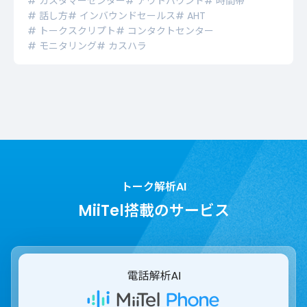
# カスタマーセンター
# アウトバウンド
# 時間帯
# 話し方
# インバウンドセールス
# AHT
# トークスクリプト
# コンタクトセンター
# モニタリング
# カスハラ
トーク解析AI
MiiTel搭載のサービス