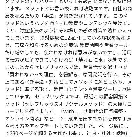
メソッドのデリバリー」といっても過言ではないと私は思
います。
メソッドとは言い換えれば攻略本です。自社の商
品を売るための「手法」が書き記されています。
このメ
ソッドというハブを通さずに教育やコンテンツを届けてい
くと、対症療法のようにその場しのぎの対策で溢れかえっ
てしまいます。
※対症療法…表面化している症状を緩和さ
せ、苦痛を和らげるための治療法
教育動画や営業ツール
だけ増やしても、使われなければ意味がないですし、活用
の仕方が理解できていなければ「焼け石に水」状態です。
このことからセレブリックスでは、営業活動を通す中で
「買われなかった理由」を紐解き、原因究明を行い、その
上であるべき手法・対策としてメソッドに落とし込み、メ
ソッドに準ずる形で、教育コンテンツや営業ツールに展開
しています。
セレブリックスでは、最近この顧客開拓メ
ソッド（セレブリックスオリジナルメソッド）の大幅リニ
ューアルを行いまして、「Withコロナ時代の接点構築・
オンライン商談」など、今、成果を出すために必要な手法
や考え方をアップデートしていきました。
ページ数にし
て330ページを超える大作が出来て、社内・社外で話題に