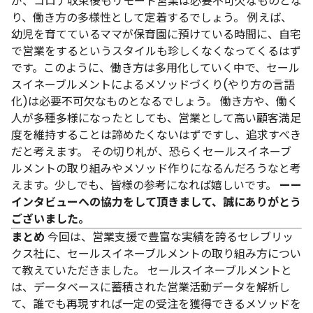
が、コロナ収束後もリモート営業は必要不可欠なものとな
り、働き方の多様性として定着するでしょう。
例えば、
幼児を育てているママが保育園に預けている時間に、自宅
で営業をするというスタイルも珍しくなくなってくるはず
です。このように、働き方は多用化していく中で、セール
スイネーブルメントによるメソッドづくり(やり方の言語
化)は必要不可欠なものとなるでしょう。
働き方や、働く
人が多種多様になったとしても、営業として高い顧客満足
度を維持することは諦めたくないはずですし、追求すべき
だと考えます。
その切り札が、恐らくセールスイネーブ
ルメントの取り組みやメソッド作りになるんだろうなと考
えます。少しでも、皆様の参考になれば嬉しいです。
ーー
インタビューへの協力をして頂きまして、誠にありがとう
ございました。
まとめ
今回は、営業支援で豊富な実績を誇るセレブリッ
クス社に、セールスイネーブルメントの取り組み方につい
て教えていただきました。
セールスイネーブルメントと
は、データベースに蓄積された営業活動データを解析し
て、誰でも再現すれば一定の受注を獲得できるメソッドを