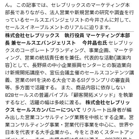
ん。
この記事では、セレブリックスのマーケティング本
部長でありながら、法人営業や新規営業の研究や調査を行
っているセールスエバンジェリストの今井さんに対して、
セールスイネーブルメントのリアルに迫ります。
株式会社セレブリックス 執行役員 マーケティング本部
長 兼セールスエバンジェリスト
今井晶也氏
セレブリッ
クスのコーポレートブランディング、事業企画、マーケテ
ィング、営業の統括責任者を兼任。代表的な活動(講演内
容)として、長野県の中小企業振興センターとの製造業向
け新規開拓講座や、宣伝会議主催のセールスコンテンツ講
義、営業の№1を決める大会であるS1グランプリの審査員
等、多方面で活躍する。
また、商品内容に依存しない
B2Bセールスの普遍バイブル「顧客開拓メソッド」を執筆
するなど、活躍の幅は多岐に渡る。
株式会社セレブリッ
クス セールスカンパニーについて
リクルート出身者が編
み出した営業コンサルティング業務を中核とする企業。営
業コンサルティング事業・営業代行事業を中心に、世界や
日本を代表する大手企業から、今をときめくスタートアッ