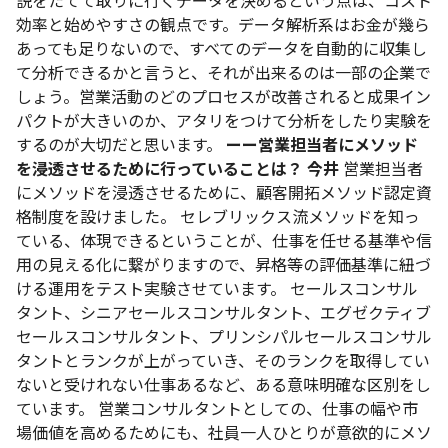
説をたてて取りに行くデータを決めるという点は、コスト
効率と始めやすさの観点です。データ解析系はお金が幾ら
あっても足りないので、すべてのデータを自動的に収集し
て分析できるかと言うと、それが出来るのは一部の企業で
しょう。営業活動のどのプロセスが改善されると成果イン
パクトが大きいのか、アタリをつけて分析をしたり実験を
するのが大切だと思います。
ーー営業担当者にメソッド
を浸透させるために行っていることは？
今井
営業担当者
にメソッドを浸透させるために、顧客開拓メソッド認定資
格制度を設けました。
セレブリックス流メソッドを知っ
ている、体現できるということが、仕事を任せる基準や信
用の見える化に繋がりますので、昇格等の評価基準に紐づ
ける運用をテスト実験させています。
セールスコンサル
タント、シニアセールスコンサルタント、エグゼクティブ
セールスコンサルタント、プリンシパルセールスコンサル
タントとランクが上がっていき、そのランクを取得してい
ないと受けれない仕事あるなど、ある意味明確な区別をし
ています。
営業コンサルタントとしての、仕事の幅や市
場価値を高めるためにも、社員一人ひとりが意欲的にメソ