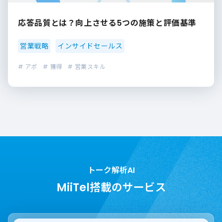
応答品質とは？向上させる5つの施策と評価基準
営業戦略
インサイドセールス
# アポ
# 獲得
# 営業スキル
トーク解析AI
MiiTel搭載のサービス