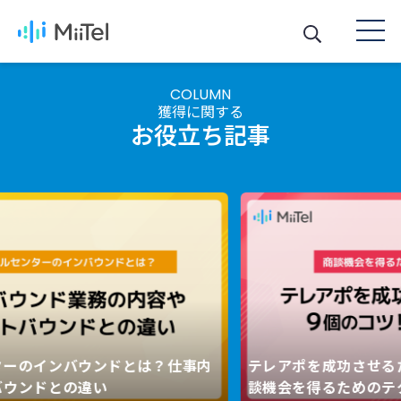
COLUMN
獲得に関する
お役立ち記事
内
テレアポを成功させるための９個のコツ！商
C
Next
談機会を得るためのテクニック完全ガイド
メ