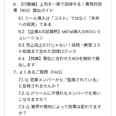
6.
【行動編】上司を一発で説得する！費用対効
果（ROI）算出ガイド
6.1.
ツール導入は「コスト」ではなく「未来
への投資」である
6.2.
【企業Aの試算例】MiiTel導入のROIシミ
ュレーション
6.3.
売上向上だけじゃない！採用・教育コス
ト削減まで含めた説得ロジック
6.4.
【特典】貴社に合わせたROIを無料で算
出します
7.
よくあるご質問（FAQ）
7.1.
Q. 営業メンバーから「監視されている」
と反発されませんか？
7.2.
Q. ITツールに不慣れなメンバーでも使い
こなせますか？
7.3.
Q. 業界や商材によって効果は変わります
か？