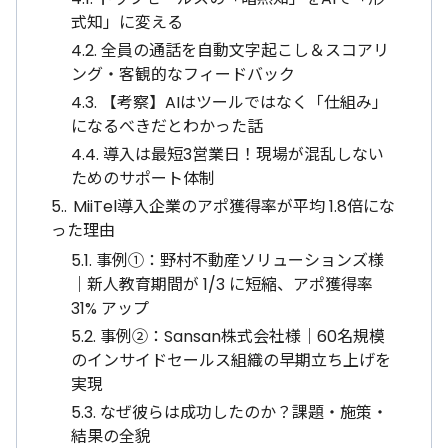
式知」に変える
4.2.
全員の通話を自動文字起こし＆スコアリ
ング・客観的なフィードバック
4.3.
【考察】AIはツールではなく「仕組み」
になるべきだとわかった話
4.4.
導入は最短3営業日！現場が混乱しない
ためのサポート体制
5.
MiiTel導入企業のアポ獲得率が平均 1.8倍にな
った理由
5.1.
事例①：野村不動産ソリューションズ様
｜新人教育期間が 1/3 に短縮、アポ獲得率
31% アップ
5.2.
事例②：Sansan株式会社様｜60名規模
のインサイドセールス組織の早期立ち上げを
実現
5.3.
なぜ彼らは成功したのか？課題・施策・
結果の全貌