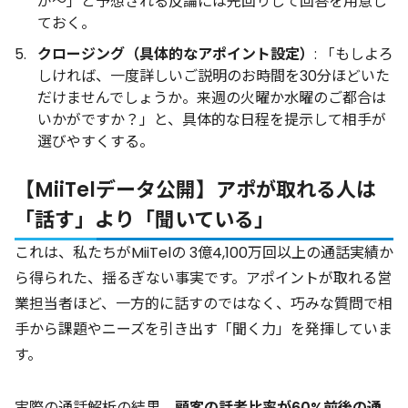
が〜」と予想される反論には先回りして回答を用意し
ておく。
クロージング（具体的なアポイント設定）
: 「もしよろ
しければ、一度詳しいご説明のお時間を30分ほどいた
だけませんでしょうか。来週の火曜か水曜のご都合は
いかがですか？」と、具体的な日程を提示して相手が
選びやすくする。
【MiiTelデータ公開】アポが取れる人は
「話す」より「聞いている」
これは、私たちがMiiTelの 3億4,100万回以上の通話実績か
ら得られた、揺るぎない事実です。アポイントが取れる営
業担当者ほど、一方的に話すのではなく、巧みな質問で相
手から課題やニーズを引き出す「聞く力」を発揮していま
す。
実際の通話解析の結果、
顧客の話者比率が60%前後の通