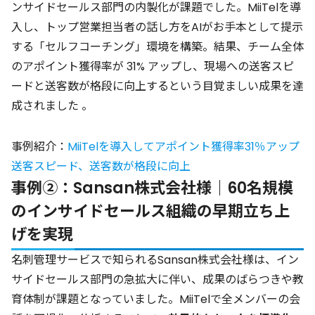
ンサイドセールス部門の内製化が課題でした。MiiTelを導
入し、トップ営業担当者の話し方をAIがお手本として提示
する「セルフコーチング」環境を構築。結果、チーム全体
のアポイント獲得率が 31% アップし、現場への送客スピ
ードと送客数が格段に向上するという目覚ましい成果を達
成されました 。
事例紹介：
MiiTelを導入してアポイント獲得率31％アップ
送客スピード、送客数が格段に向上
事例②：Sansan株式会社様｜60名規模
のインサイドセールス組織の早期立ち上
げを実現
名刺管理サービスで知られるSansan株式会社様は、イン
サイドセールス部門の急拡大に伴い、成果のばらつきや教
育体制が課題となっていました。MiiTelで全メンバーの会