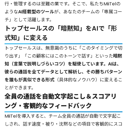
行・管理するのは至難の業です。そこで、私たちMiiTelの
ような
AI搭載型のツール
が、あなたのチームの「専属コー
チ」として活躍します。
トップセールスの「暗黙知」をAIで「形
式知」に変える
トップセールスは、無意識のうちに「このタイミングで切
り出す」「この顧客にはこのトーンで話す」といった
暗黙
知（言葉で説明しづらいコツ）を駆使しています。AIは、
彼らの通話を全てデータとして解析し、その勝ちパターン
を誰もが真似できる形式
（具体的なノウハウ）に変えるこ
とができます。
全員の通話を自動文字起こし＆スコアリ
ング・客観的なフィードバック
MiiTelを導入すると、チーム全員の通話が自動で文字起こ
しされ、話す速度・被り・沈黙などの項目で客観的にスコ