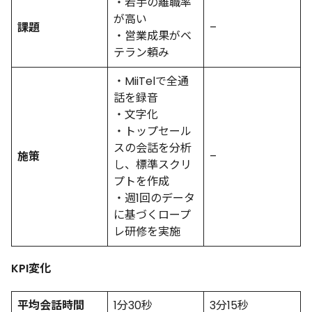
・若手の離職率
が高い
課題
–
・営業成果がベ
テラン頼み
・MiiTelで全通
話を録音
・文字化
・トップセール
スの会話を分析
施策
–
し、標準スクリ
プトを作成
・週1回のデータ
に基づくロープ
レ研修を実施
KPI変化
平均会話時間
1分30秒
3分15秒