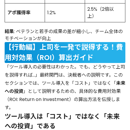
2.5%（2倍以
アポ獲得率
1.2%
上）
結果
: ベテランと若手の成果の差が縮小し、チーム全体の
モチベーションが向上
【行動編】上司を一発で説得する！費
用対効果（ROI）算出ガイド
「ツール導入の必要性はわかった。でも、どうやって上司
を説得すれば…」最終関門は、決裁者への説明です。この
セクションでは、ツール導入を「コスト」ではなく「
未来
への投資
」として説明するための、具体的な費用対効果
（ROI: Return on Investment）の算出方法を伝授しま
す。
ツール導入は「コスト」ではなく「未来
への投資」である