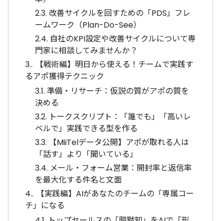
2.3.
改善サイクルを回すための「PDS」フレ
ームワーク（Plan-Do-See）
2.4.
自社のKPI設定や改善サイクルについて専
門家に相談してみませんか？
3.
【戦術編】明日から使える！チームで実践す
るアポ獲得テクニック
3.1.
準備・リサーチ：仮説の質がアポの質を
決める
3.2.
トークスクリプト：「誰でも」「高いレ
ベルで」実践できる型を作る
3.3.
【MiiTelデータ公開】アポが取れる人は
「話す」より「聞いている」
3.4.
メール・フォーム営業：開封率と返信率
を最大化する件名と文面
4.
【実践編】AIがあなたのチームの「専属コー
チ」になる
4.1.
トップセールスの「暗黙知」をAIで「形