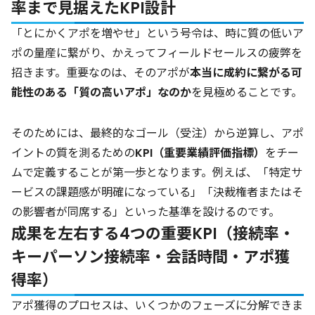
率まで見据えたKPI設計
「とにかくアポを増やせ」という号令は、時に質の低いア
ポの量産に繋がり、かえってフィールドセールスの疲弊を
招きます。重要なのは、そのアポが
本当に成約に繋がる可
能性のある「質の高いアポ」なのか
を見極めることです。
そのためには、最終的なゴール（受注）から逆算し、アポ
イントの質を測るための
KPI（重要業績評価指標）
をチー
ムで定義することが第一歩となります。例えば、「特定サ
ービスの課題感が明確になっている」「決裁権者またはそ
の影響者が同席する」といった基準を設けるのです。
成果を左右する4つの重要KPI（接続率・
キーパーソン接続率・会話時間・アポ獲
得率）
アポ獲得のプロセスは、いくつかのフェーズに分解できま