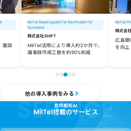
el
MiiTel Meetings
MiiTel RecPod
MiiTel
MiiTel P
Synapse
株式会
株式会社SHIFT
広島銀
 面談
MiiTel活用により導入約2か月で、
を向上
議事録作成工数を約90%削減
他の導入事例をみる
SERVICE
音声解析AI
MiiTel搭載のサービス