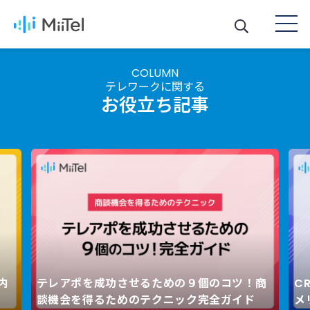
COLUMN
テレワークに関する
お役立ち記事
内
テレアポを成功させるための９個のコツ！商
C
Next
談機会を得るためのテクニック完全ガイド
メ