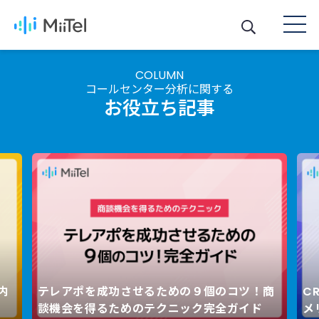
COLUMN
コールセンター分析に関する
お役立ち記事
内
テレアポを成功させるための９個のコツ！商
C
Next
談機会を得るためのテクニック完全ガイド
メ