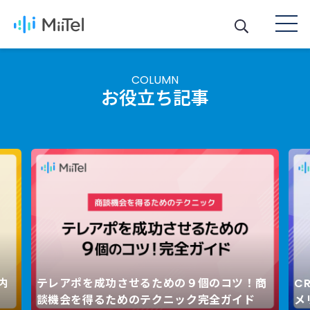
COLUMN
お役立ち記事
内
テレアポを成功させるための９個のコツ！商
C
Next
談機会を得るためのテクニック完全ガイド
メ