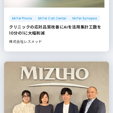
MiiTel Phone
MiiTel Call Center
MiiTel Synapse
クリニックの応対品質改善にAIを活用集計工数を
10分の1に大幅削減
株式会社レスメッド