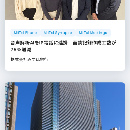
MiiTel Phone
MiiTel Synapse
MiiTel Meetings
音声解析AIをIP電話に連携 面談記録作成工数が
75％削減
株式会社みずほ銀行