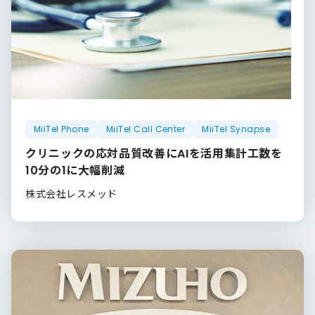
MiiTel Phone
MiiTel Call Center
MiiTel Synapse
クリニックの応対品質改善にAIを活用集計工数を
10分の1に大幅削減
株式会社レスメッド