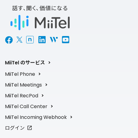
話す、聞く、価値になる
MiiTel のサービス
MiiTel Phone
MiiTel Meetings
MiiTel RecPod
MiiTel Call Center
MiiTel Incoming Webhook
ログイン