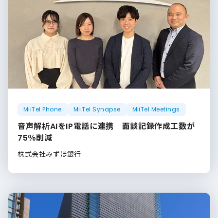
MiiTel Phone
MiiTel Synapse
MiiTel Meetings
音声解析AIをIP電話に連携 面談記録作成工数が
75％削減
株式会社みずほ銀行