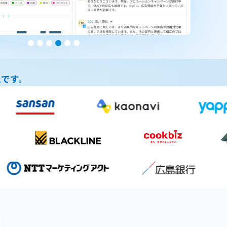
、
ムです。