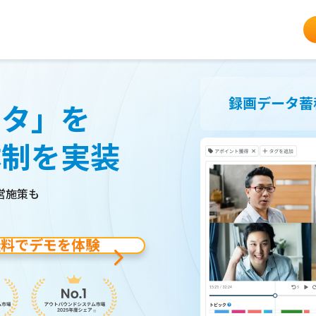
メンバー稼
録画データ蓄
ータ」を
体制を実装
営施策も
無料でデモを体験