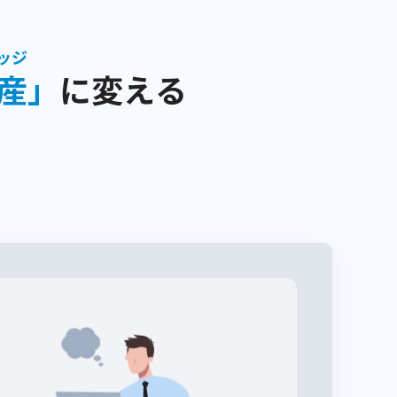
ッジ
産
」
に変える
タ