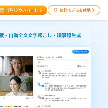
資料ダウンロード
無料でデモを体験
働と回線状況をリアルタイムに可視化し、
積・自動全文文字起こし・議事録生成
現場の“今”を正確に把握