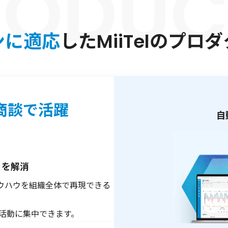
ンに適応
した
MiiTelのプ
商談で活躍
自
」を解消
ウハウを組織全体で再現できる
活動に集中できます。