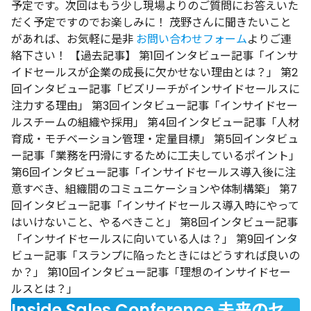
予定です。
次回
はもう少し現場よりのご質問にお答えいた
だく予定ですのでお楽しみに！
茂野さんに聞きたいこと
があれば、お気軽に是非
お問い合わせフォーム
よりご連
絡下さい！ 【過去記事】
第1回インタビュー記事「インサ
イドセールスが企業の成長に欠かせない理由とは？」
第2
回インタビュー記事「ビズリーチがインサイドセールスに
注力する理由」
第3回インタビュー記事「インサイドセー
ルスチームの組織や採用」
第4回インタビュー記事「人材
育成・モチベーション管理・定量目標」
第5回インタビュ
ー記事「業務を円滑にするために工夫しているポイント」
第6回インタビュー記事「インサイドセールス導入後に注
意すべき、組織間のコミュニケーションや体制構築」
第7
回インタビュー記事「インサイドセールス導入時にやって
はいけないこと、やるべきこと」
第8回インタビュー記事
「インサイドセールスに向いている人は？」
第9回インタ
ビュー記事「スランプに陥ったときにはどうすれば良いの
か？」
第10回インタビュー記事「理想のインサイドセー
ルスとは？」
Inside Sales Conference 未来のセ