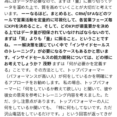
為にはデータが必要なので、まずは「量」に振り切ってデ
ータを溜めた上で、質を高めていくことが大切だと考えて
います。
ーーなるほど。まとめると、CRM/SFAなどのツ
ールで営業活動を定量的に可視化して、各営業フェーズ毎
にKPIを決めること。そして、どのKPIが最重要かを決め
る上ではデータ量が担保されていなければならないので、
まずは「質」よりも「量」に振ること。ということです
ね。
ーー解決策を講じていく中で「インサイドセールス
のトレーニング」が必要になるケースもあるかと思いま
す。インサイドセールスの能力開発については、どの様に
お考えでしょうか？
茂野
まずは「何が必要かを定義す
る」ことです。
その方法として、トップパフォーマー
（パフォーマンスが高い人）が何をしているかを明確にす
るアプローチをお勧めします。
私の場合、トップパフォ
ーマーに「何をしているか教えて欲しい」と聞いて、彼や
彼女の意見を参考にトレーニング内容を考えました。た
だ、少し注意点があります。
トップパフォーマーの人に
何をしているか聞いても、「特に何もしてないです。ただ
沢山電話をしているだけです。」という回答が返ってきが