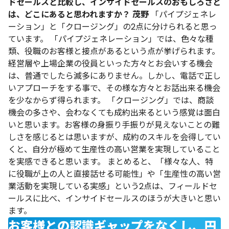
ドセールスと比較し、インサイドセールスのおもしろさと
は、どこにあると思われますか？
茂野
「パイプジェネレ
ーション」と「クロージング」の2点に分けられると思っ
ています。
「パイプジェネレーション」では、色々な種
類、役職のお客様と接点があるという点が挙げられます。
経営層や上場企業の役員といった方々とお会いする機会
は、普通でしたら滅多にありません。しかし、電話で正し
いアプローチをする事で、その様な方々とお話出来る機会
を少なからず得られます。
「クロージング」では、商談
機会の多さや、会わなくても成約出来るという感覚は面白
いと思います。お客様の身振り手振りが見えないことの難
しさを感じるとは思いますが、成約のスキルを会得してい
くと、自分が極めて生産性の高い営業を実現していること
を実感できると思います。
まとめると、「様々な人、特
に役職が上の人と直接話せる可能性」や「生産性の高い営
業活動を実現している実感」という2点は、フィールドセ
ールスに比べ、インサイドセールスのほうが大きいと思い
ます。
お客様との認識ギャップをなくし、円