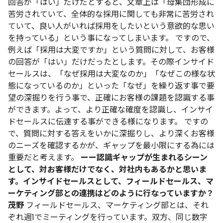
回答が「はい」だけだとすると、文章上は「母集団形成に
苦労されていて、全体的な採用に関しても非常に苦労され
ていて、良い人がいれば採用をしたいという意欲的な思い
を持っている」という事になってしまいます。
ですので、
例えば「採用は大変ですか」という質問に対して、お客様
の回答が「はい」だけだったとします。その際インサイド
セールスは、「なぜ採用は大変なのか」「なぜこの様な状
態になっているのか」といった「なぜ」を繰り返す事で要
望の深掘りを行う事で、正確にお客様の課題を認識する事
ができます。よって、より正確な確度を認識し、インサイ
ドセールスに伝達する事ができる様になります。
ですの
で、質問に対する答えをいかに深掘りし、より深くお客様
のニーズを確認するかが、ギャップを最小限にする為には
重要だと考えます。
ーー認識ギャップが生まれるシーン
として、対お客様だけでなく、対社内もあるかと思いま
す。インサイドセールスとして、フィールドセールス、マ
ーケティング部との連携はどのように行なっていますか？
茂野
フィールドセールス、マーケティング部とは、それ
ぞれ週1でミーティングを行っています。双方、同じ数字