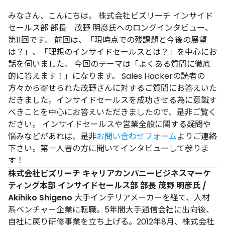
みなさん、こんにちは。 株式会社ビズリーチ インサイド
セールス部 部長 茂野 明彦氏へのロングインタビュー、
第11回です。
前回
は、「現時点での残課題と今後の展望
は？」、「理想のインサイドセールスとは？」を中心にお
話を伺いました。 今回のテーマは「よくある質問に徹底
的に答えます！」になります。 Sales Hackerの読者の
方々から寄せられた茂野さんに対するご質問にお答えいた
だきました。インサイドセールスを成功させる為に意識す
べきことを中心にお答えいただきましたので、是非ご覧く
ださい。 インサイドセールスや営業全般に関する疑問や
悩みなどがあれば、是非
お問い合わせフォーム
よりご連絡
下さい。第一人者の方に聞いてインタビューして参りま
す！
株式会社ビズリーチ
キャリアカンパニービジネスマーケ
ティング本部 インサイドセールス部 部長
茂野 明彦氏 /
Akihiko Shigeno
大手インテリアメーカーを経て、人材
系ベンチャー企業に転職。5年間大手通信会社に出向後、
自社に戻り研修事業を立ち上げる。2012年8月、株式会社