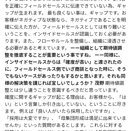
を正確にフィールドセールスに伝達できていない為、ギャ
ップが生まれます。
最も良くない事は、ギャップです。お
客様がネガティブな状態なら、ネガティブであることを明
確に伝えた方が、フィールドセールスとしては有り難いと
いうことを、インサイドセールスが認識しておく必要があ
ります。また、フローやルールを整備し、組織に浸透させ
る必要があると考えています。
ーー組織として期待値調
整を徹底することが重要という事ですね。
ーー同様に、
インサイドセールスからは「確度が高い」と渡されたの
に、フィールドセールス側でいざ商談となった時に、そう
でもないケースがあったりもするかと思います。それも同
様の解決策を講じれば宜しいでしょうか？
茂野
期待値調
整とは少し違うことを意識するべきだと思っています。
確度に関するギャップが起こる理由は、お客様から、「は
い」という言葉しか引き出していない。ということに尽き
ます。
例えば「良い人がいたら採用したいですか」、
「採用は大変ですか」、「母集団形成は満足に出来ていま
せんか」といった質問があるとします。
これらに対する