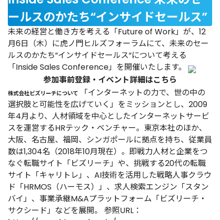
ールスのかたち“インサイドセールス”
未来の経営と働き方を考える「Future of Work」が、12
月6日（木）に虎ノ門ヒルズフォーラムにて、未来のセー
ルスのかたち“インサイドセールス“について考える
「Inside Sales Conference」を開催いたします。
参加事前登録・イベント詳細は
こちら
「インターネットの力で、世の中の
株式会社ビズリーチについて
選択肢と可能性を広げていく」をミッションとし、2009
年4月より、人材領域を中心としたインターネットサービ
スを運営するHRテック・ベンチャー。東京本社のほか、
大阪、名古屋、福岡、シンガポールに拠点を持ち、従業員
数は1,304名（2018年10月現在）。即戦力人材と企業をつ
なぐ転職サイト「ビズリーチ」や、挑戦する20代の転職
サイト「キャリトレ」、AI技術を活用した戦略人事クラウ
ド「HRMOS（ハーモス）」、求人検索エンジン「スタン
バイ」、事業承継M&Aプラットフォーム「ビズリーチ・
サクシード」などを展開。 参照URL：