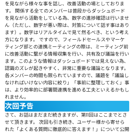
を見ながら様々な事を話し、改善活動の場としておりま
す。
関係する全てのメンバーは普段からダッシュボード
を見ながら活動をしている為、数字の進捗確認は行いませ
ん（ただし、数字が悪い際は、対策について話す事はあり
ます）。数字はリアルタイムで見て然るべき、という考え
方になります。
ですので、フィールドセールスやマーケ
ティング部との連携ミーティングの際は、ミーティング前
に改善活動に繋がる情報収集を行い、共有及び
議論を行い
ます
。このような情報はダッシュボードでは見えない為、
認識のズレが起きやすく、非常に重要な議論となります。
各メンバーの時間も限られていますので、議題を「議論し
なければいけない内容に絞り」「事前に整理しておく」事
は、より効率的に部署間連携を進める工夫といえるかもし
れません。
次回予告
さて、お話はまだまだ続きますが、第11回はここまでとさ
せて頂きます。
次回も引き続き、ユーザー様から寄せら
れた「よくある質問に徹底的に答えます！」
について公開