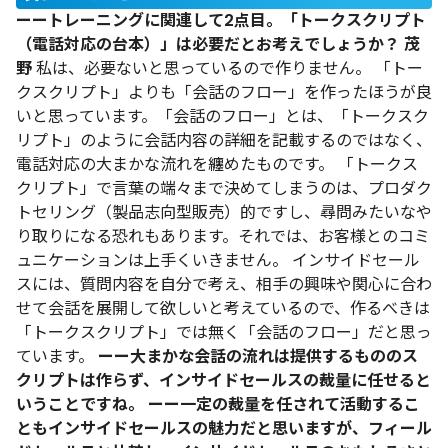
ーートレーニングに関連して2点目。「トークスクリプト
（電話対応の台本）」は必要だとお考えでしょうか？
茂
野
私は、必要ないと思っているので作りません。
「トー
クスクリプト」よりも「会話のフロー」を作ったほうが良
いと思っています。「会話のフロー」とは、「トークスク
リプト」のように会話内容の詳細を記載するのではなく、
電話対応の大まかな流れを纏めたものです。
「トークス
クリプト」で言葉の端々まで決めてしまうのは、プロダク
トセリング（製品志向型販売）的ですし、尋問みたいなや
り取りになる恐れもあります。それでは、お客様とのコミ
ュニケーションは上手くいきません。
インサイドセール
スには、質問内容を自分で考え、相手の興味や関心に合わ
せて会話を展開して欲しいと考えているので、作るべきは
「トークスクリプト」では無く「会話のフロー」だと思っ
ています。
ーー大まかな会話の流れは提供するもののス
クリプトは作らず、インサイドセールスの裁量に任せると
いうことですね。
ーー一定の裁量を任されて活動するこ
ともインサイドセールスの魅力だと思いますが、フィール