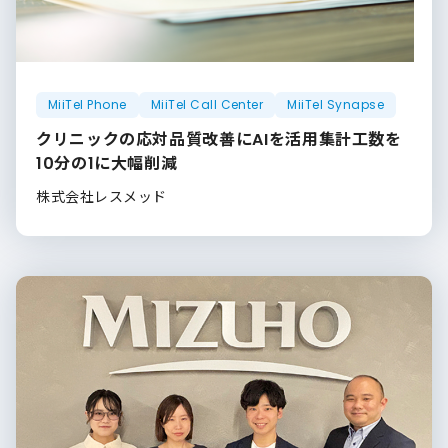
MiiTel Phone
MiiTel Call Center
MiiTel Synapse
クリニックの応対品質改善にAIを活用集計工数を
10分の1に大幅削減
株式会社レスメッド