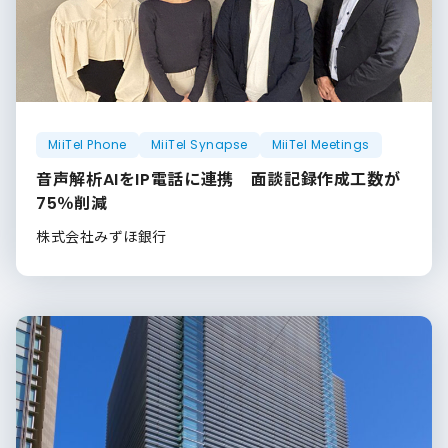
MiiTel Phone
MiiTel Synapse
MiiTel Meetings
音声解析AIをIP電話に連携 面談記録作成工数が
75％削減
株式会社みずほ銀行