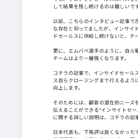
して結果を残し続けるのは難しいで
以前、こちらの
インタビュー記事
で
な存在と仰ってましたが、インサイ
ドセールスに供給し続けないと、チ
更に、エムバペ選手のように、自ら
チームはより一層強くなります。
コチラの
記事
で、インサイドセール
ス自らクロージングまで行えるよう
向上します。
そのためには、顧客の潜在的ニーズ
伝えることができる”インサイトセー
に関する詳しい説明は、コチラの
記
日本代表も、下馬評は良くなかったで