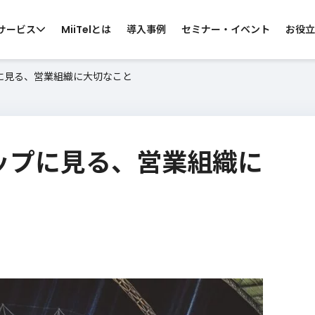
サービス
MiiTelとは
導入事例
セミナー・イベント
お役立
プに見る、営業組織に大切なこと
 by CATEGORY
らサービスを探す
カップに見る、営業組織に
ス向け
コールセンター向け
カスタマーサポ
・営業電話
スーパーバイザー支援
お問い合わせ窓口
ン会議
カスハラ対策
MiiTelのサービスについて知りたい
・窓口業務
ウ
各サービスの機能、導入効果などの資料
サ
をご準備しております。
資料ダウンロード