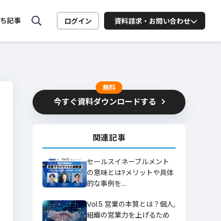
ち記事
ログイン
資料請求・お問い合わせ
MiiTel ONLINE SEMINAR
MiiTelの活用法や営業に役立
つ
無料
セミナーを配信中
今すぐ資料ダウンロードする
ート向け
業務
関連記事
お問い合わせはこちら
セールスイネーブルメント
の意味とは?メリットや具体
的な事例を…
ービスに関するお問い合わせはこちら
Vol.5 営業の本質とは？個人,
詳細を見る
組織の営業力を上げるため
お問い合わせ