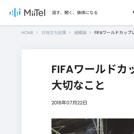
話す、聞く、価値になる
HOME
お役立ち記事
組織論
FIFAワールドカッ
SERVICES
SEARCH
MiiTelのサービス
用途か
FIFAワールド
セール
MiiTel Phone
MiiTel Meetings
テレアポ
大切なこと
MiiTel RecPod
オンライ
営業ノウハウを学びたい
2018年07月22日
対面営業
MiiTel Call Center
電話営業・インサイドセールのノウハ
資料をダウンロードいただけます。
MiiTel Incoming
Webhook
ノウハウ資料