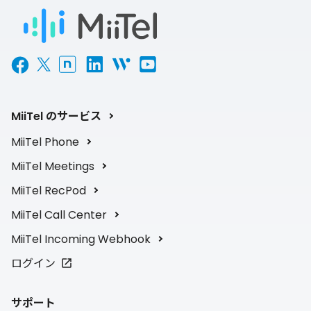
MiiTel のサービス
MiiTel Phone
MiiTel Meetings
MiiTel RecPod
MiiTel Call Center
MiiTel Incoming Webhook
ログイン
サポート