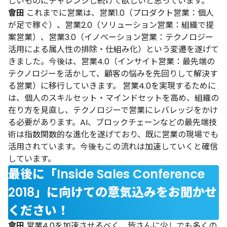
しいものにチャレンジし続けて欲しいと思っています。
會田
これまでに営業は、営業1.0（プロダクト営業：個人
が足で稼ぐ）、営業2.0（ソリューション営業：組織で提
案営業）、営業3.0（イノベーション営業：テクノロジー
活用による属人性の排除・仕組み化）という変遷を遂げて
きました。今後は、営業4.0（インサイト営業：最先端の
テクノロジーを活かして、顧客の悩みを先回りして解決す
る営業）に移行していきます。
営業4.0を実現するために
は、個人のスキルセット・マインドセットを高め、組織の
在り方を見直し、テクノロジーで営業にレバレッジをかけ
る必要があります。AI、ブロックチェーンなどの最先端技
術は指数関数的な進化を遂げており、既に営業の現場でも
活用されています。今後もこの流れは加速していくと確信
しています。
最後に「Inside Sales Conference
2018」に向けての意気込みをお聞かせ
ください！
會田
営業4.0を加速させるべく、皆さんに少しでも多くの