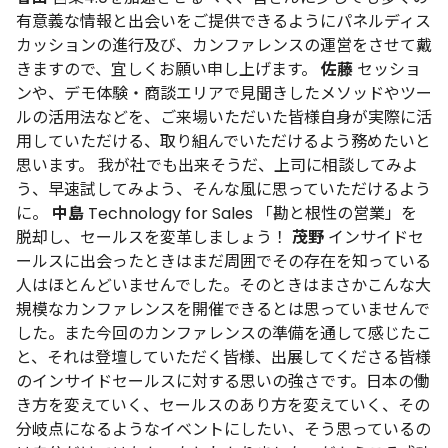
有意義な情報と出会いをご提供できるようにパネルディス
カッションの進行及び、カンファレンスの運営をさせて戴
きますので、宜しくお願い申し上げます。
佐藤
セッショ
ンや、デモ体験・商談エリアで見聞きしたメソッドやツー
ルの活用法などを、ご来場いただいた皆様自身が実際に活
用していただける、取り組んでいただけるよう務めたいと
思います。
我が社でも出来そうだ、上司に相談してみよ
う、早速試してみよう、そんな風に思っていただけるよう
に。
中島
Technology for Sales
「勘と根性の営業」を
脱却し、セールスを変革しましょう！
茂野
インサイドセ
ールスに出会ったときはまだ周囲でその存在を知っている
人はほとんどいませんでした。そのときはまさかこんな大
規模なカンファレンスを開催できるとは思っていませんで
した。また今回のカンファレンスの準備を通して感じたこ
と、それは登壇していただく皆様、出展してくださる皆様
のインサイドセールスに対する思いの強さです。日本の働
き方を変えていく、セールスのあり方を変えていく、その
分岐点になるようなイベントにしたい、そう思っているの