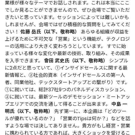
業様が様々なテーマでお話しされます。これは本当にここ
でしか見ることができませんので、ぜひ会場でご覧いただ
きたいと思っています。セッションによっては難しいかも
しれませんが、会場ではぜひ積極的な質問をしてみてくだ
さい！
佐藤 岳氏（以下、敬称略）
あらゆる組織が収益を
上げるために不可欠な「営業」という機能が、テクノロジ
ーの活用により大きく変わろうとしています。
すでに始
まっている様々な変化や最新の技術、取り組み、
その成果
を入手できます。
會田 武史氏（以下、敬称略）
シンプル
に2点だと思っていて、①インサイドセールスに関する最
新情報と、②社会的資本（インサイドセールスの第一人
者、同業他社、テックスタートアップとの繋がり）です。
①に就いては、総計37社9つのパネルディスカッション、
②に就いては、最新ツールのデモセッション・ミートアッ
プエリアでの交流を通して得ることが出来ます。
中島 一
明氏（以下、敬称略）
先ず第一に、本企画は「どのツー
ルが優れているのか？」「営業のTipsは何か？」などを話
すような場では決してありません。貴方がもし経営・営業
に携わられている方であれば、大きくショックを受けるこ