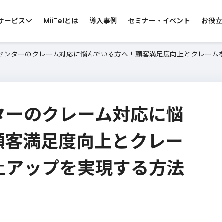
サービス
MiiTelとは
導入事例
セミナー・イベント
お役立
センターのクレーム対応に悩んでいる方へ！顧客満足度向上とクレーム
 by CATEGORY
らサービスを探す
ターのクレーム対応に悩
ス向け
コールセンター向け
カスタマーサポ
・営業電話
スーパーバイザー支援
お問い合わせ窓口
顧客満足度向上とクレー
ン会議
カスハラ対策
上アップを実現する方法
MiiTelのサービスについて知りたい
・窓口業務
ウ
各サービスの機能、導入効果などの資料
サ
をご準備しております。
資料ダウンロード