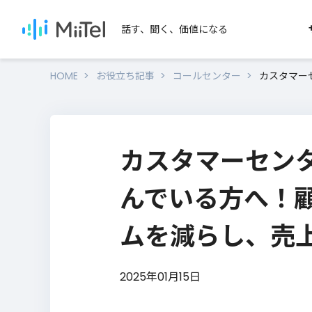
話す、聞く、価値になる
HOME
お役立ち記事
コールセンター
カスタマー
SERVICES
SEARCH
MiiTelのサービス
用途か
カスタマーセン
セール
MiiTel Phone
MiiTel Meetings
テレアポ
んでいる方へ！
MiiTel RecPod
オンライ
ムを減らし、売
営業ノウハウを学びたい
対面営業
MiiTel Call Center
電話営業・インサイドセールのノウハ
資料をダウンロードいただけます。
2025年01月15日
MiiTel Incoming
Webhook
ノウハウ資料