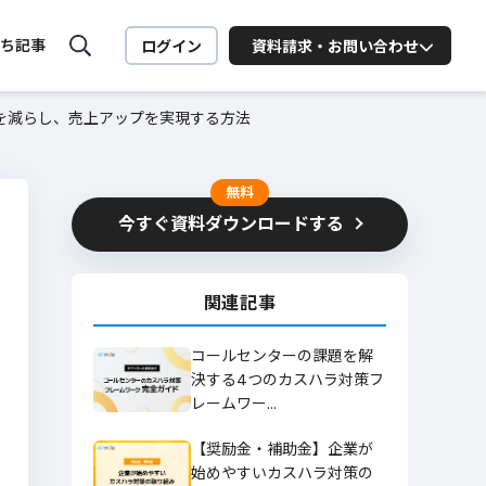
ち記事
ログイン
資料請求・お問い合わせ
を減らし、売上アップを実現する方法
MiiTel ONLINE SEMINAR
MiiTelの活用法や営業に役立
つ
無料
セミナーを配信中
今すぐ資料ダウンロードする
ート向け
業務
関連記事
お問い合わせはこちら
コールセンターの課題を解
決する4つのカスハラ対策フ
レームワー…
ービスに関するお問い合わせはこちら
【奨励金・補助金】企業が
詳細を見る
始めやすいカスハラ対策の
お問い合わせ