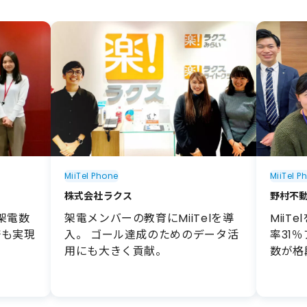
MiiTel Phone
MiiTel P
株式会社ラクス
野村不
架電数
架電メンバーの教育にMiiTelを導
Mii
倍も実現
入。 ゴール達成のためのデータ活
率31
用にも大きく貢献。
数が格