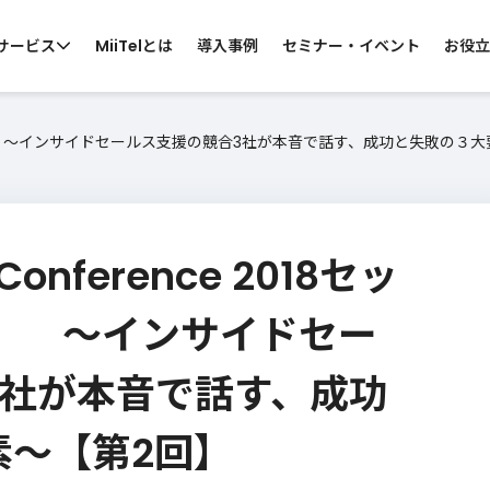
サービス
MiiTelとは
導入事例
セミナー・イベント
お役立
ションレポート 〜インサイドセールス支援の競合3社が本音で話す、成功と失敗の３
 by CATEGORY
らサービスを探す
ス向け
コールセンター向け
カスタマーサポ
s Conference 2018セッ
・営業電話
スーパーバイザー支援
お問い合わせ窓口
 〜インサイドセー
ン会議
カスハラ対策
MiiTelのサービスについて知りたい
3社が本音で話す、成功
・窓口業務
ウ
各サービスの機能、導入効果などの資料
サ
をご準備しております。
素〜【第2回】
資料ダウンロード