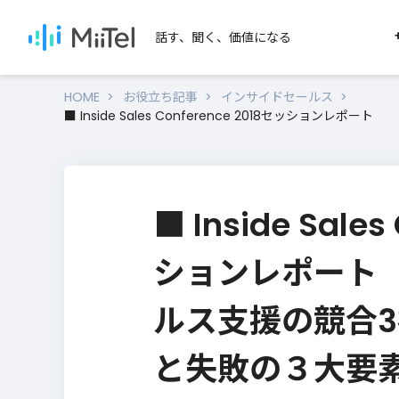
話す、聞く、価値になる
HOME
お役立ち記事
インサイドセールス
■ Inside Sales Conference 2018セッ
SERVICES
SEARCH
MiiTelのサービス
用途か
セール
MiiTel Phone
■ Inside Sale
MiiTel Meetings
テレアポ
ションレポート
MiiTel RecPod
オンライ
営業ノウハウを学びたい
ルス支援の競合
対面営業
MiiTel Call Center
電話営業・インサイドセールのノウハ
資料をダウンロードいただけます。
と失敗の３大要
MiiTel Incoming
Webhook
ノウハウ資料