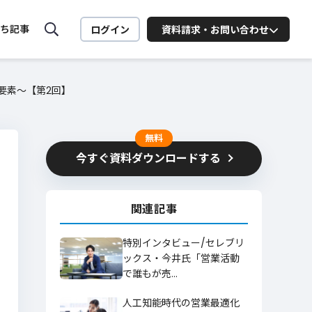
ち記事
ログイン
資料請求・お問い合わせ
大要素〜【第2回】
MiiTel ONLINE SEMINAR
MiiTelの活用法や営業に役立
つ
セミナーを配信中
無料
ート向け
今すぐ資料ダウンロードする
業務
関連記事
お問い合わせはこちら
特別インタビュー/セレブリ
ックス・今井氏「営業活動
ービスに関するお問い合わせはこちら
で誰もが売…
人工知能時代の営業最適化
詳細を見る
お問い合わせ