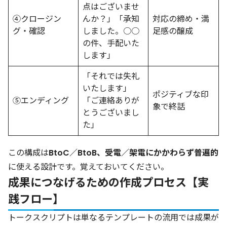
点はございませ
④クロージン
んか？」「承知
対応の締め・満
グ・確認
しました。○○
足感の醸成
の件、手配いた
します」
「それでは失礼
いたします」
ポジティブな印
⑤エンディング
「ご連絡ありが
象で終話
とうございまし
た」
この構成は
BtoC／BtoB、受電／架電にかかわらず普遍的
に使える設計です。覚えておいてください。
成果につなげるための作成プロセス【実
践フロー】
トークスクリプトは単なるテンプレートの流用では成果が