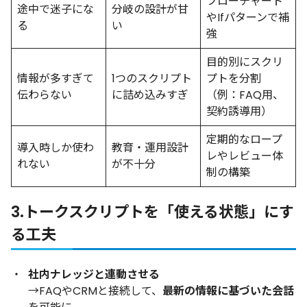
フローチャート
途中で迷子にな
分岐の設計が甘
やIfパターンで補
る
い
強
目的別にスクリ
情報が多すぎて
1つのスクリプト
プトを分割
伝わらない
に詰め込みすぎ
（例：FAQ用、
契約誘導用）
定期的なロープ
導入時しか使わ
教育・運用設計
レやレビュー体
れない
が不十分
制の構築
3.トークスクリプトを「使える状態」にす
る工夫
社内ナレッジと連動させる
→FAQやCRMと接続して、
最新の情報に基づいた会話