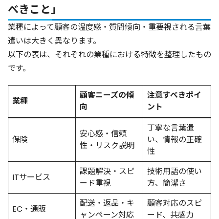
べきこと」
業種によって顧客の温度感・質問傾向・重要視される言葉
遣いは大きく異なります。
以下の表は、それぞれの業種における特徴を整理したもの
です。
顧客ニーズの傾
注意すべきポイ
業種
向
ント
丁寧な言葉遣
安心感・信頼
保険
い、情報の正確
性・リスク説明
性
課題解決・スピ
技術用語の使い
ITサービス
ード重視
方、簡潔さ
配送・返品・キ
顧客対応のスピ
EC・通販
ャンペーン対応
ード、共感力