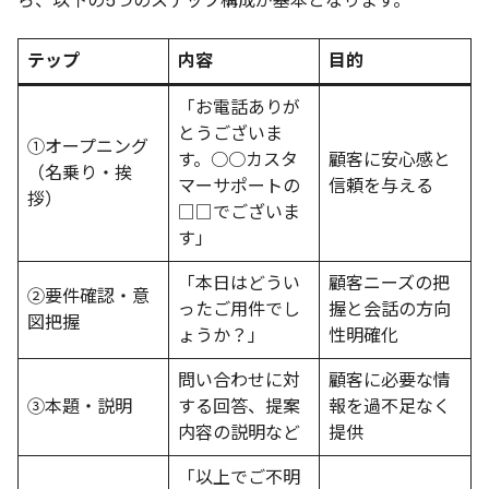
ら、以下の5つのステップ構成が基本となります。
テップ
内容
目的
「お電話ありが
とうございま
①オープニング
す。○○カスタ
顧客に安心感と
（名乗り・挨
マーサポートの
信頼を与える
拶）
□□でございま
す」
「本日はどうい
顧客ニーズの把
②要件確認・意
ったご用件でし
握と会話の方向
図把握
ょうか？」
性明確化
問い合わせに対
顧客に必要な情
③本題・説明
する回答、提案
報を過不足なく
内容の説明など
提供
「以上でご不明