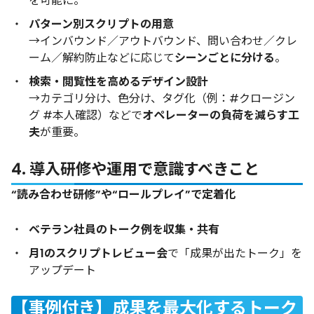
を可能に。
パターン別スクリプトの用意
→インバウンド／アウトバウンド、問い合わせ／クレ
ーム／解約防止などに応じて
シーンごとに分ける
。
検索・閲覧性を高めるデザイン設計
→カテゴリ分け、色分け、タグ化（例：#クロージン
グ #本人確認）などで
オペレーターの負荷を減らす工
夫
が重要。
4. 導入研修や運用で意識すべきこと
“読み合わせ研修”や“ロールプレイ”で定着化
ベテラン社員のトーク例を収集・共有
月1のスクリプトレビュー会
で「成果が出たトーク」を
アップデート
【事例付き】成果を最大化するトーク