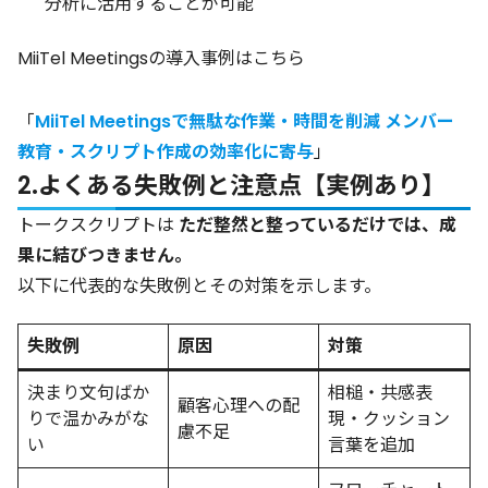
分析に活用することが可能
MiiTel Meetingsの導入事例はこちら
「
MiiTel Meetingsで無駄な作業・時間を削減 メンバー
教育・スクリプト作成の効率化に寄与
」
2.よくある失敗例と注意点【実例あり】
トークスクリプトは
ただ整然と整っているだけでは、成
果に結びつきません。
以下に代表的な失敗例とその対策を示します。
失敗例
原因
対策
決まり文句ばか
相槌・共感表
顧客心理への配
りで温かみがな
現・クッション
慮不足
い
言葉を追加