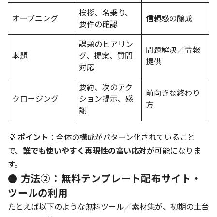
挨拶、名乗り、
オープニング
信頼感の醸成
要件の確認
課題のヒアリン
問題解決／情報
本題
グ、提案、質問
提供
対応
要約、次のアク
前向きな終わり
クロージング
ション提示、感
方
謝
💡
ポイント
：全体の構成がパターン化されていること
で、
誰でも使いやすく再現性の高い応対
が可能になりま
す。
● 方法②：無料テンプレート配布サイト・
ツールの利用
たとえば以下のような無料ツール／素材集が、初期の土台