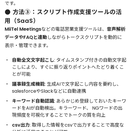
です。
● 方法③：スクリプト作成支援ツールの活
用（SaaS）
MiiTel Meetings
などの電話営業支援ツールは、
音声解析
データやFAQと連動
しながらトークスクリプトを動的に
表示・管理できます。
自動全文文字起こし
: タイムスタンプ付きの自動文字起
こしにより、すぐに振り返りポイントへたどり着くこ
とが可能
議事録生成機能
: 生成AIで文字起こし内容を要約し、
salesforceやSlackなどに自動連携
キーワード自動認識
: あらかじめ登録しておいたキーワ
ードをAIが自動検出。キラーワード、 NGワードの出
現頻度を可視化することでトークの質を向上
csv出力
: 取得した情報をcsvで出力することで高度な