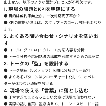
出ません。以下のような設計プロセスが不可欠です。
1. 現場の課題とKPIを明確にする
●
目的は成約率向上か、一次対応完了率か？
● KPIの前提が違えば、スクリプトのゴール設計も変わり
ます。
2. よくある問い合わせ・シナリオを洗い出
す
● コールログ・FAQ・クレーム対応内容を分析
● トーク分岐や応酬話法の構成を考慮するための素材に
3. トークの「型」を設計する
● トーク構造（5ステップ）を軸に分岐ツリー設計
● よくあるパターンは
フローチャート化
して、オペレー
ターが迷わない導線を設ける
4. 現場で使える「言葉」に落とし込む
● 丁寧すぎてまどろっこしい文章は現場で使われない
● 実際の話し言葉に置き換えて、トーン・スピード・語