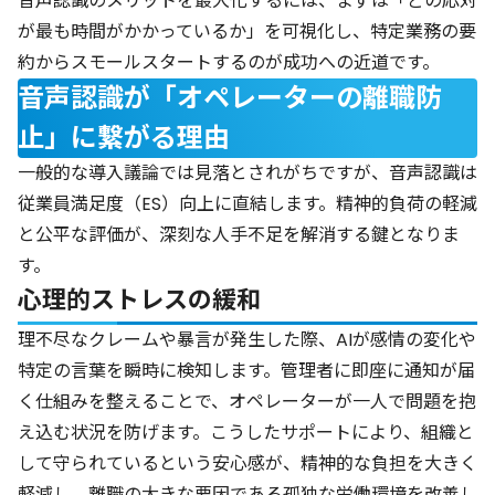
音声認識のメリットを最大化するには、まずは「どの応対
が最も時間がかかっているか」を可視化し、特定業務の要
約からスモールスタートするのが成功への近道です。
音声認識が「オペレーターの離職防
止」に繋がる理由
一般的な導入議論では見落とされがちですが、音声認識は
従業員満足度（ES）向上に直結します。精神的負荷の軽減
と公平な評価が、深刻な人手不足を解消する鍵となりま
す。
心理的ストレスの緩和
理不尽なクレームや暴言が発生した際、AIが感情の変化や
特定の言葉を瞬時に検知します。管理者に即座に通知が届
く仕組みを整えることで、オペレーターが一人で問題を抱
え込む状況を防げます。こうしたサポートにより、組織と
して守られているという安心感が、精神的な負担を大きく
軽減し、離職の大きな要因である孤独な労働環境を改善し