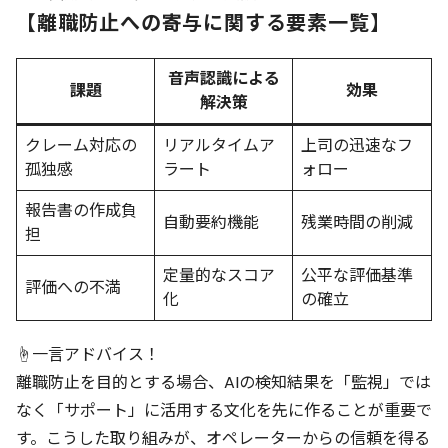
【離職防止への寄与に関する要素一覧】
音声認識による
課題
効果
解決策
クレーム対応の
リアルタイムア
上司の迅速なフ
孤独感
ラート
ォロー
報告書の作成負
自動要約機能
残業時間の削減
担
定量的なスコア
公平な評価基準
評価への不満
化
の確立
☝️一言アドバイス！
離職防止を目的とする場合、AIの検知結果を「監視」では
なく「サポート」に活用する文化を先に作ることが重要で
す。こうした取り組みが、オペレーターからの信頼を得る