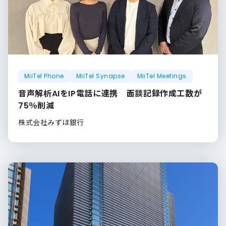
MiiTel Phone
MiiTel Synapse
MiiTel Meetings
音声解析AIをIP電話に連携 面談記録作成工数が
75％削減
株式会社みずほ銀行