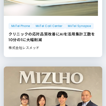
MiiTel Phone
MiiTel Call Center
MiiTel Synapse
クリニックの応対品質改善にAIを活用集計工数を
10分の1に大幅削減
株式会社レスメッド