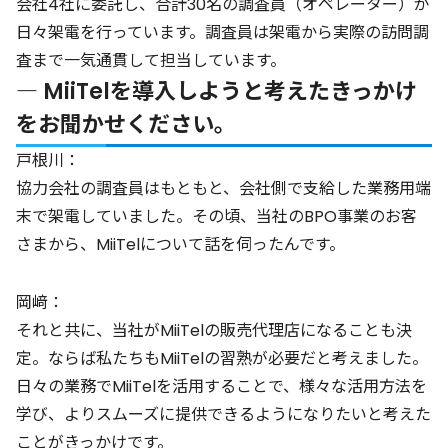
会社4社に委託し、合計30名の調査員（オペレーター）が
日々架電を行っています。調査員は架電から実際の訪問調
査まで一気通貫して担当しています。
― MiiTelを導入しようと考えたきっかけ
をお聞かせください。
戸根川：
協力会社の調査員はもともと、会社側で支給した業務用端
末で架電していました。その頃、当社のBPO事業のお客
さまから、MiiTelについて話を伺ったんです。
岡﨑：
それと共に、当社がMiiTelの販売代理店になることも決
定。ならば私たちもMiiTelの習熟が必要だと考えました。
日々の業務でMiiTelを活用することで、様々な活用方法を
学び、よりスムーズに提供できるようになりたいと考えた
ことがきっかけです。