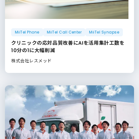
MiiTel Phone
MiiTel Call Center
MiiTel Synapse
クリニックの応対品質改善にAIを活用集計工数を
10分の1に大幅削減
株式会社レスメッド