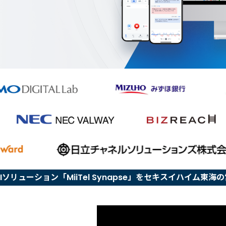
生成AIソリューション「MiiTel Synapse」をセキスイハイム東