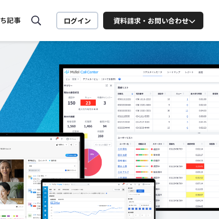
ち記事
ログイン
資料請求・お問い合わせ
MiiTel ONLINE SEMINAR
MiiTelの活用法や営業に役立
つ
セミナーを配信中
ート向け
業務
お問い合わせはこちら
ービスに関するお問い合わせはこちら
詳細を見る
お問い合わせ