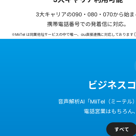
3大キャリアの090・080・070から始ま
正確・迅速な情報共有で顧客
営業ノウハウの属人化
携帯電話番号での発着信に対応。
本社でも、支社でも、在宅でも同
パフォーマンスの良い営業の架電録音や
SFA/CRMの顧客データ・成約情報と録
※MiiTel は同業他社サービスの中で唯一、au直接連携に対応しております (2
パフォーマーの活動量を可視化、発信数
析し、成果の出るトークスキル・ノウハ
自動で紐付け。気になる会話の早期発見
とに正確に把握ができます。
体の成果UPに貢献します。
なります。
詳しく見る
詳しく見る
詳しく見る
ビジネス
音声解析AI「MiiTel（ミ
電話営業はもちろん
すべて