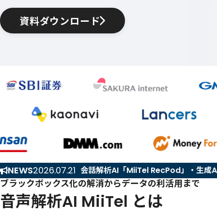
資料ダウンロード
NEWS
2026.07.21
会話解析AI「MiiTel RecPod」・
ブラックボックス化の解消から
データの利活用まで
音声解析AI MiiTel とは