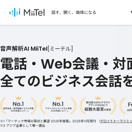
話す、聞く、価値になる
SERVICES
SEARCH
MiiTelのサービス
用途か
音声解析AI MiiTel
[ミーテル]
電話・Web会議・対
セール
MiiTel Phone
全てのビジネス会話
MiiTel Meetings
テレアポ
MiiTel RecPod
オンライ
営業ノウハウを学びたい
対面営業
MiiTel Call Center
電話営業・インサイドセールのノウハ
資料をダウンロードいただけます。
MiiTel Incoming
※1「マーテック市場の現状と展望 2025年度版」2025年11月発刊
（
デロイトトーマツミ
Webhook
※2 アジア企業として唯一選出
ノウハウ資料