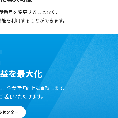
話番号を変更することなく、
上
話品質の管理により顧客満足度を向上
話品質の管理により顧客満足度を向上
解析AI機能を利用することができます。
も、在宅でも同じ番号で受電・架電
し方をベストプラクティスとしてデータ
話し方」をベストプラクティスとしてデ
を可視化、発信数や着信数など、個人ご
話し方の統計を基に、個に応じた指導を
ーの「話し方」の統計を基に、個に応じ
ます。
。
詳しく見る
詳しく見る
詳しく見る
益を最大化
化し、企業価値向上に貢献します。
ご活用いただけます。
ルセンター