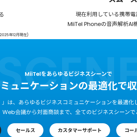
現在利用している携帯電
る
対応も高速化
を解消
データに基づく通話品質の管理により顧客満足度を向
録音データの文字起こしから議事録生成、
成果の出る営業トーク身につきます
会話の文字起こしから議事録生成、
リアルタイム音声文字起こしによる
リアルタイム音声文字起こしによる
1つのツールで、文字起こし、
営業ノウハウの属人化を解消
データに基づく通
データに基づく通
MiiTel Phoneの音声
じ番号で受電・架電
全ての電話を自動録音・文字起こし
本社でも、支社で
要約、感情分析、音声解析が可能
モニタリングでクレーム抑制
モニタリングでクレーム抑制
外部ツール連携で自動更新
外部ツール連携で自動更新
文字起こしを収集・分
音・文字起こしデータを
パフォーマンスの良い営業の架電録音や文字起こしを収集・分
会話内容やタイミング、話し方やキーワードまで、あらゆるデ
ハイパフォーマーの「話し方」をベストプラクティスとしてデ
ハイパフォーマーの話
ハイパフォーマーの「
025年12月現在)
や着信数など、個人ご
情報の抜け漏れを防ぎ、顧客システムと連携することで電話内
パフォーマーの活動量
ウを共有。メンバー全
や適切な対応も可能に
析し、成果の出るトークスキル・ノウハウを共有。メンバー全
ータを見える化。会話をAIが分析・採点し、成果の出るトーク
打ち合わせの後の処理コストを削減し、顧客対応に集中出来ま
打ち合わせの後の処理コストを削減し、顧客対応に集中出来ま
各オペレーターの通話内容やステータス、各電話番号の応答数
スーパーバイザーのお悩みごとも履歴画面で解決。膨大な管理
ータ化して、オペレーターの「話し方」の統計を基に、個に応
各オペレーターの通話内容やステータス、各電話番号の応答数
化し、オペレーターの
ータ化し、オペレータ
容の入力作業・共有が飛躍的に効率化できます。
とに正確に把握ができ
体の成果UPに貢献します。
へ導きます。
す。
す。
や待ち呼数を1画面で確認できます。
負担を改善し、オペレーターの稼動状況を確認できます。
じた指導を提供できます。
や待ち呼数を1画面で確認できます。
提供できます。
た指導を提供できます
詳しく見る
詳しく見る
詳しく見る
詳しく見る
詳しく見る
詳しく見る
詳しく見る
詳しく見る
詳しく見る
MiiTelをあらゆるビジネスシーンで
コミュニケーションの最適化で収
ーテル）」は、あらゆるビジネスコミュニケーションを最適
、Web会議から対面商談まで、全てのビジネスシーンで
セールス
カスタマーサポート
コー