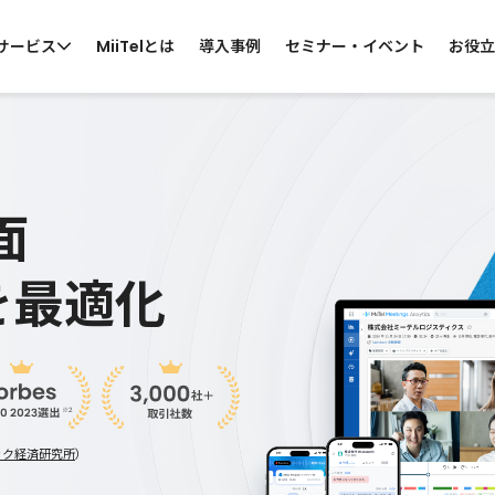
サービス
MiiTelとは
導入事例
セミナー・イベント
お役立
 by CATEGORY
らサービスを探す
面
ス向け
コールセンター向け
カスタマーサポ
を最適化
・営業電話
スーパーバイザー支援
お問い合わせ窓口
ン会議
カスハラ対策
MiiTelのサービスについて知りたい
・窓口業務
ウ
各サービスの機能、導入効果などの資料
サ
をご準備しております。
ック経済研究所
）
資料ダウンロード