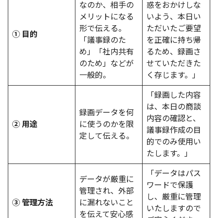
なのか、相手の
惑をおかけしな
メリットになる
いよう、本日い
形で伝える。
ただいたご要望
① 目的
「議事録のた
を正確に持ち帰
め」「社内共有
るため、録画さ
のため」などが
せていただきた
一般的。
く存じます。」
「録画した内容
は、本日の商談
録画データを何
内容の確認と、
② 用途
に使うのかを限
議事録作成の目
定して伝える。
的でのみ使用い
たします。」
「データはパス
データが厳重に
ワードで保護
管理され、外部
し、厳重に管理
③ 管理方法
に漏れないこと
いたしますので
を伝えて安心感