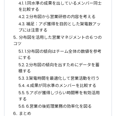
4.1.
1.同水準の成果を出しているメンバー同士
を比較する
4.2.
2.分布図から営業研修の内容を考える
4.3.
補足：アポ獲得を目的とした架電数アッ
プには注意する
5.
分布図を活用した営業マネジメントの６つの
コツ
5.1.
1.分布図の傾向はチーム全体の数値を参考
にする
5.2.
2.分布図の傾向を出すためにデータを蓄
積する
5.3.
3.架電時間を最適化して営業活動を行う
5.4.
4.成果が同水準のメンバーを比較する
5.5.
5.アポが獲得しづらい時間帯を有効活用
する
5.6.
6.営業の後処理業務の効率化を図る
6.
まとめ