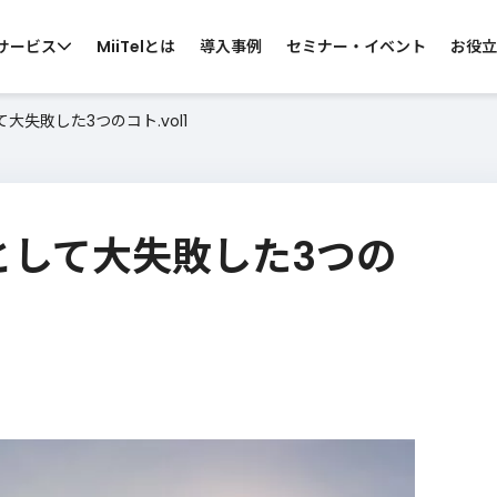
サービス
MiiTelとは
導入事例
セミナー・イベント
お役立
大失敗した3つのコト.vol1
 by CATEGORY
らサービスを探す
として大失敗した3つの
ス向け
コールセンター向け
カスタマーサポ
・営業電話
スーパーバイザー支援
お問い合わせ窓口
ン会議
カスハラ対策
MiiTelのサービスについて知りたい
・窓口業務
ウ
各サービスの機能、導入効果などの資料
サ
をご準備しております。
資料ダウンロード