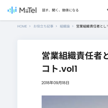
話す、聞く、価値になる
HOME
お役立ち記事
組織論
営業組織責任者として
SERVICES
SEARCH
MiiTelのサービス
用途か
営業組織責任者
セール
MiiTel Phone
MiiTel Meetings
テレアポ
コト.vol1
MiiTel RecPod
オンライ
営業ノウハウを学びたい
2018年09月18日
対面営業
MiiTel Call Center
電話営業・インサイドセールのノウハ
資料をダウンロードいただけます。
MiiTel Incoming
Webhook
ノウハウ資料