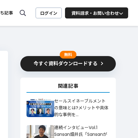
ち記事
ログイン
資料請求・お問い合わせ
MiiTel ONLINE SEMINAR
MiiTelの活用法や営業に役立
つ
無料
セミナーを配信中
今すぐ資料ダウンロードする
ート向け
業務
関連記事
お問い合わせはこちら
セールスイネーブルメント
の意味とは?メリットや具体
的な事例を…
ービスに関するお問い合わせはこちら
連続インタビューVol.1
詳細を見る
Sansan畑井氏「Sansanが
お問い合わせ