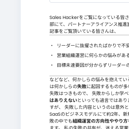
Sales Hackerをご覧になっている皆
部にて、パートナーアライアンス推進
記事をご覧頂いている皆さんは、
リーダーに抜擢されたばかりで不
営業組織運営に何らかの悩みがあ
目標未達要因が分からずリーダー
などなど、何かしらの悩みを抱えてい
は何かしらの
失敗
に起因するものが多
失敗はつきもので、 失敗からしか学
はありえない
といっても過言ではあり
すが、 失敗した内容というのは意外
SaaSのビジネスモデルにて約2年、
敗の中でも
組織運営の方向性ややり方
ます。 私の失敗の共有が、迷える営