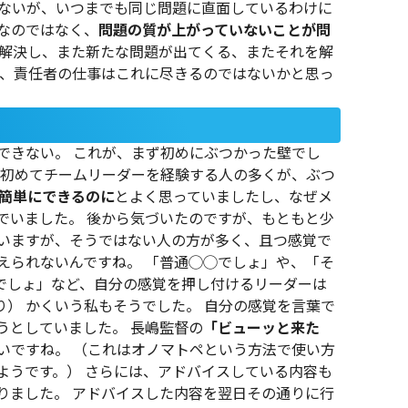
はないが、いつまでも同じ問題に直面しているわけに
なのではなく、
問題の質が上がっていないことが問
を解決し、また新たな問題が出てくる、またそれを解
論、責任者の仕事はこれに尽きるのではないかと思っ
できない。 これが、まず初めにぶつかった壁でし
、初めてチームリーダーを経験する人の多くが、ぶつ
簡単にできるのに
とよく思っていましたし、なぜメ
でいました。 後から気づいたのですが、もともと少
いますが、そうではない人の方が多く、且つ感覚で
えられないんですね。 「普通◯◯でしょ」や、「そ
でしょ」など、自分の感覚を押し付けるリーダーは
） かくいう私もそうでした。 自分の感覚を言葉で
うとしていました。 長嶋監督の
「ビューッと来た
いですね。 （これはオノマトペという方法で使い方
ようです。） さらには、アドバイスしている内容も
りました。 アドバイスした内容を翌日その通りに行