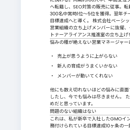
へ転籍し、SEO対策の販売に従事。転
300名中常時1位〜5位を獲得。翌年
目標達成へと導く。 株式会社ベーシックに
営業組織の立ち上げメンバーに抜擢、そ
トナーアライアンス推進室の立ち上げ
悩みの種が絶えない営業マネージャー
売上が思うように上がらない
新人の育成がうまくいかない
メンバーが動いてくれない
他にも数え切れないほどの悩みに直面
したし、今でも悩みは尽きません。 
めだと思っています。
問題のない組織はない
これは、私が新卒で入社したGMOイ
務付けられている
目標達成10ヶ条
の一