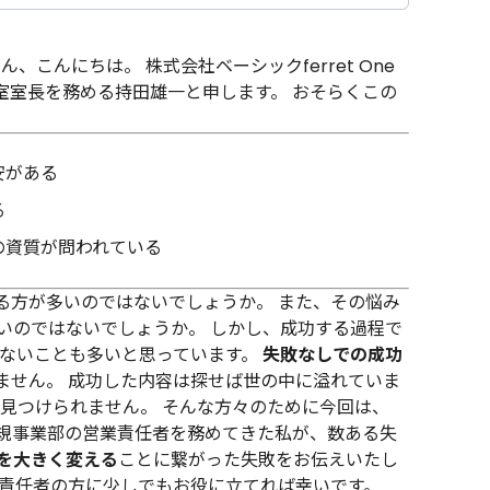
さん、こんにちは。 株式会社ベーシックferret One
室室長を務める持田雄一と申します。 おそらくこの
安がある
る
の資質が問われている
る方が多いのではないでしょうか。 また、その悩み
いのではないでしょうか。 しかし、成功する過程で
べないことも多いと思っています。
失敗なしでの成功
ません。 成功した内容は探せば世の中に溢れていま
と見つけられません。 そんな方々のために今回は、
新規事業部の営業責任者を務めてきた私が、数ある失
を大きく変える
ことに繋がった失敗をお伝えいたし
業責任者の方に少しでもお役に立てれば幸いです。