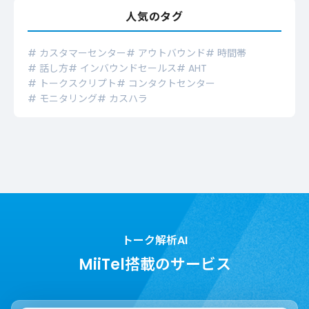
人気のタグ
# カスタマーセンター
# アウトバウンド
# 時間帯
# 話し方
# インバウンドセールス
# AHT
# トークスクリプト
# コンタクトセンター
# モニタリング
# カスハラ
トーク解析AI
MiiTel搭載のサービス