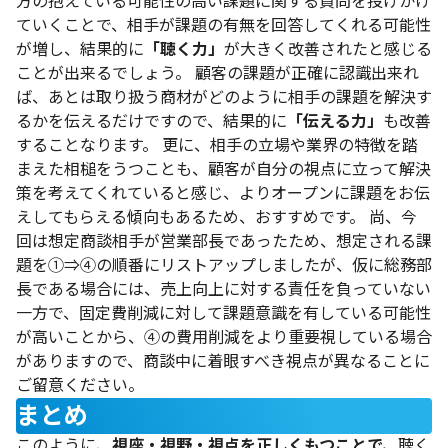
方の抱えている可能性の高い課題に関する質問を投げかけ
ていくことで、相手が課題の有無を回答してくれる可能性
が増し、結果的に
「聴く力」
が大きく改善されたと感じる
ことが出来るでしょう。 顧客の課題が正確に認識出来れ
ば、あとは取り扱う商材がどのように相手の課題を解決す
るかを伝えるだけですので、結果的に
「伝える力」
も改善
することなります。 更に、相手の立場や業界の特徴を踏
まえた相槌をうつことも、顧客が自分の視点に立って解決
策を考えてくれていると感じ、よりオープンに課題をお伝
えしてもらえる傾向もあるため、おすすめです。 尚、今
回は想定商談相手が営業部長であったため、想定される課
題を①⇒④の順番にリストアップしましたが、仮に総務部
長である場合には、売上向上に対する責任を負っていない
一方で、固定費削減に対して課題意識を有している可能性
が高いことから、④の費用削減をより重要視している場合
がありますので、商談中に着眼すべき視点が異なることに
ご留意ください。
まとめ
このように、
視座・視野・視点を
正しくもつことで、
聴く