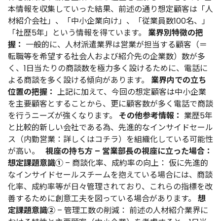
本情報を収集していった結果、前述の通り想定顧客は「人
材紹介会社」、「中小企業向け」、「従業員数100名、」
「社歴5年」という情報を得ています。
業界別特徴の把
握：
一般的に、人材派遣業界は営業が担当する顧客（＝
転職等を希望する社会人および紹介先の企業数）数が多
く、1日当たりの商談数を極力多く設けるために、電話に
よる商談を多く設ける傾向があります。
業界内での立ち
位置の把握：
上記に加えて、今回の想定顧客は中小企業
を主要顧客とすることから、更に顧客数が多く電話で商談
を行うニーズが強くなります。
その他参考情報：
業歴5年
と比較的新しい会社である為、先進的なインサイドセール
ス（内勤営業：詳しくはコチラ）を組織化している可能性
が高い。
視座の持ち方 – 営業部長の視座に立った場合：
想定課題意識①
– 商談化率、成約率の向上： 仮に先進的
なインサイドセールスチームを抱えている場合には、商談
化率、成約率等が日々管理されており、これらの指標を改
善するために創意工夫を図っている場合があります。
想
定課題意識②
– 管理工数の削減： 前述の人材紹介業界に