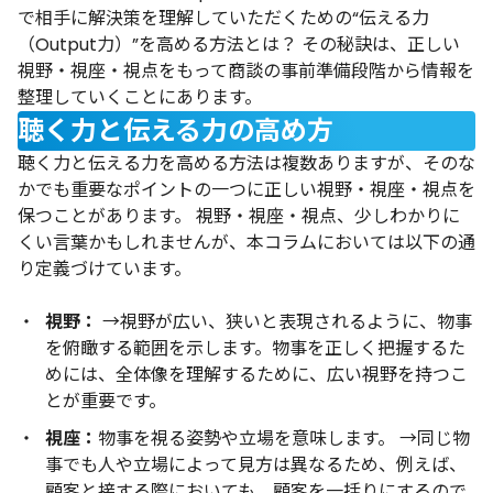
で相手に解決策を理解していただくための“伝える力
（Output力）”を高める方法とは？ その秘訣は、正しい
視野・視座・視点をもって商談の事前準備段階から情報を
整理していくことにあります。
聴く力と伝える力の高め方
聴く力と伝える力を高める方法は複数ありますが、そのな
かでも重要なポイントの一つに正しい視野・視座・視点を
保つことがあります。 視野・視座・視点、少しわかりに
くい言葉かもしれませんが、本コラムにおいては以下の通
り定義づけています。
視野：
→視野が広い、狭いと表現されるように、物事
を俯瞰する範囲を示します。
物事を正しく把握するた
めには、全体像を理解するために、広い視野を持つこ
とが重要です。
視座：
物事を視る姿勢や立場を意味します。 →同じ物
事でも人や立場によって見方は異なるため、例えば、
顧客と接する際においても、顧客を一括りにするので