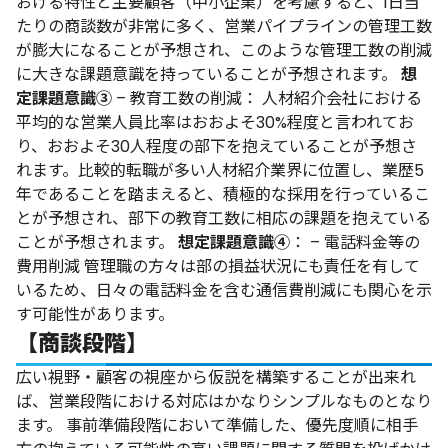
おける特性と主要顧客（中小企業）を考慮すると、1日当
たりの商談数が非常に多く、営業パイプラインの管理工数
が膨大になることが予想され、このような管理工数の削減
に大きな課題意識を持っていることが予想されます。
想
定課題意識③
– 教育工数の削減： 人材紹介会社における
平均的な営業人員比率はおおよそ30%程度と言われてお
り、おおよそ30人程度の部下を抱えていることが予想さ
れます。比較的転職が多い人材紹介業界に位置し、業歴5
年であることを踏まえると、積極的な採用を行っているこ
とが予想され、部下の教育工数に相応の課題を抱えている
ことが予想されます。
想定課題意識④
： – 電話料金等の
費用削減 管理職の方々は部の損益状況にも責任を有して
いるため、日々の電話料金を含む通信費削減にも関心を示
す可能性があります。
【商談段階】
広い視野・顧客の視座から仮説を構築することが出来れ
ば、営業段階における対応はかなりシンプルなものとなり
ます。 事前準備段階において準備した、優先度順に相手