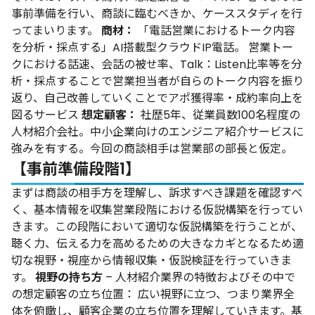
事前準備を行い、商談に臨むべきか、ケーススタディを行
ってまいります。
商材：
「電話営業におけるトーク内容
を分析・採点する」AI搭載型クラウドIP電話。 営業トー
クにおける話速、会話の被せ率、Talk：Listen比率等を分
析・採点することで営業担当者が自らのトーク内容を振り
返り、自己改善していくことでアポ獲得率・成約率向上を
図るサービス
想定顧客：
社歴5年、従業員数100名程度の
人材紹介会社。中小企業向けのエンジニア紹介サービスに
強みを有する。今回の商談相手は営業部の部長と仮定。
【事前準備段階1】
まずは商談の相手方を理解し、訴求すべき課題を確認すべ
く、基本情報を収集営業段階における仮説構築を行ってい
きます。この段階において適切な仮説構築を行うことが、
聴く力、伝える力を高めるための大きなカギとなるため適
切な視野・視座から情報収集・仮説検証を行っていきま
す。
視野の持ち方
– 人材紹介業界の特徴およびその中で
の想定顧客の立ち位置： 広い視野に立つ、つまり業界全
体を俯瞰し、顧客企業の立ち位置を理解していきます。基