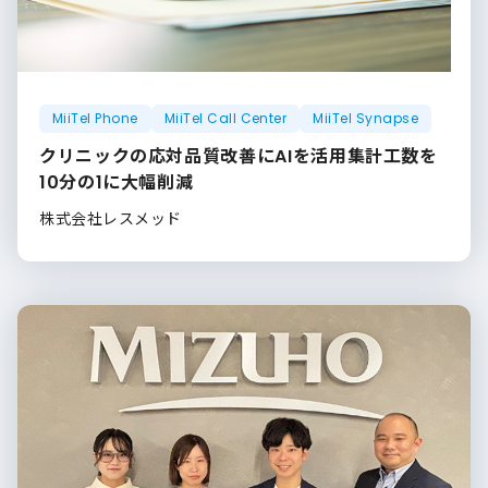
MiiTel Phone
MiiTel Call Center
MiiTel Synapse
クリニックの応対品質改善にAIを活用集計工数を
10分の1に大幅削減
株式会社レスメッド