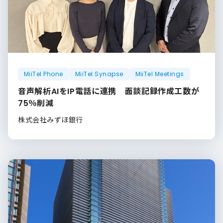
MiiTel Phone
MiiTel Synapse
MiiTel Meetings
音声解析AIをIP電話に連携 面談記録作成工数が
75％削減
株式会社みずほ銀行