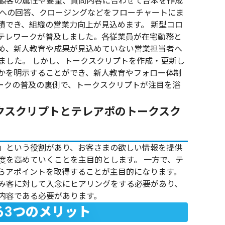
顧客の属性や要望、質問内容に合わせて台本を作成
への回答、クロージングなどをフローチャートにま
積でき、組織の営業力向上が見込めます。
新型コロ
テレワークが普及しました。各従業員が在宅勤務と
め、新人教育や成果が見込めていない営業担当者へ
ました。
しかし、トークスクリプトを作成・更新し
かを明示することができ、新人教育やフォロー体制
ークの普及の裏側で、トークスクリプトが注目を浴
クスクリプトとテレアポのトークスク
」という役割があり、お客さまの欲しい情報を提供
度を高めていくことを主目的とします。 一方で、テ
らアポイントを取得することが主目的になります。
み客に対して入念にヒアリングをする必要があり、
内容である必要があります。
る3つのメリット