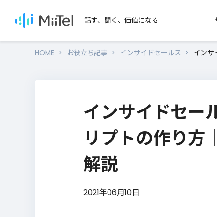
話す、聞く、価値になる
HOME
お役立ち記事
インサイドセールス
インサ
SERVICES
SEARCH
MiiTelのサービス
用途か
インサイドセー
セール
MiiTel Phone
MiiTel Meetings
テレアポ
リプトの作り方
MiiTel RecPod
オンライ
解説
営業ノウハウを学びたい
対面営業
MiiTel Call Center
電話営業・インサイドセールのノウハ
資料をダウンロードいただけます。
2021年06月10日
MiiTel Incoming
Webhook
ノウハウ資料