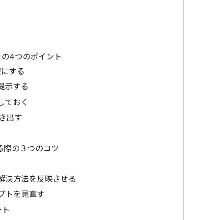
の4つのポイント
確にする
提示する
しておく
き出す
る際の３つのコツ
う
の解決方法を反映させる
リプトを見直す
ート