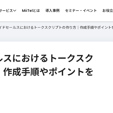
サービス
MiiTelとは
導入事例
セミナー・イベント
お役立
イドセールスにおけるトークスクリプトの作り方｜作成手順やポイント
 by CATEGORY
らサービスを探す
ルスにおけるトークスク
ス向け
コールセンター向け
カスタマーサポ
・営業電話
スーパーバイザー支援
お問い合わせ窓口
｜作成手順やポイントを
ン会議
カスハラ対策
MiiTelのサービスについて知りたい
・窓口業務
ウ
各サービスの機能、導入効果などの資料
サ
をご準備しております。
資料ダウンロード