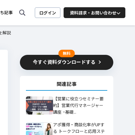
ち記事
ログイン
資料請求・お問い合わせ
を解説
MiiTel ONLINE SEMINAR
MiiTelの活用法や営業に役立
つ
無料
セミナーを配信中
今すぐ資料ダウンロードする
ート向け
業務
関連記事
お問い合わせはこちら
【営業に役立つセミナー要
約】営業代行マネージャー
講座 -基礎…
ービスに関するお問い合わせはこちら
アポ獲得・商談化率がUPす
詳細を見る
る トークフローと応用ステ
お問い合わせ