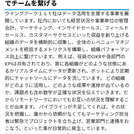
でチームを繋げる
ウイングアーク
１ｓｔ社
はデータ活用を支援する事業を展
開しています。社内においても経営状況や事業単位の管理
会計、マーケティング、インサイドセールス、フィールド
セールス、カスタマーサクセスといった収益を創り上げる
組織のデータを横断的に収集し、全体のレベニューマネジ
メントを統括するメトリクスを構築し、組織パフォーマン
ス向上に繋げています。
例えば、役員のOKRや各部門の
KPIは共有されており、常に各組織がどのような状態にあ
るかリアルタイムにデータが更新され、ボットにより定期
的にチャットツールにデータを流しています。
どの組織
がどのように活用し、どのような成果や進捗が出ているの
か、課題点も含め数字が正確な状況を伝えていきます。だ
からリモートワークにおいてもお互いの状況を理解するこ
とが出来ます。
パイプラインが不足してくれば、その状
況を把握し、誰かから依頼がなくてもマーケティング担当
者は緊急でプロジェクトを立ち上げ、営業部門と連携をお
こなう。といった事が日常的に発生しています。