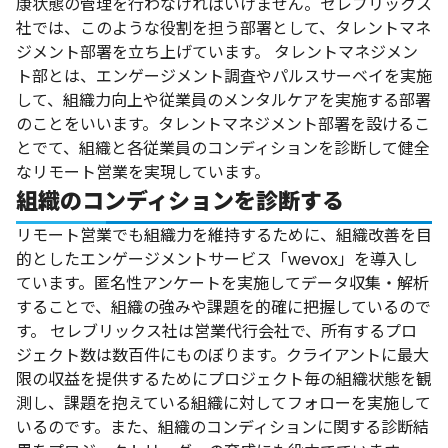
康状態の管理を行わなければいけません。セレブリックス
社では、このような役割を担う部署として、タレントマネ
ジメント部署を立ち上げています。
タレントマネジメン
ト部とは、エンゲージメント調査やパルスサーベイを実施
して、組織力向上や従業員のメンタルケアを実施する部署
のことをいいます。タレントマネジメント部署を設けるこ
とでて、組織と各従業員のコンディションを診断して健全
なリモート営業を実現しています。
組織のコンディションを診断する
リモート営業でも組織力を維持するために、組織改善を目
的としたエンゲージメントサービス「wevox」を導入し
ています。匿名性アンケートを実施してデータ収集・解析
することで、組織の強みや課題を的確に把握しているので
す。
セレブリックス社は営業代行会社で、所有するプロ
ジェクト数は数百件にものぼります。クライアントに最大
限の収益を提供するためにプロジェクト毎の組織状態を観
測し、課題を抱えている組織に対してフォローを実施して
いるのです。また、組織のコンディションに関する診断結