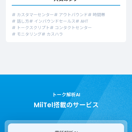
# カスタマーセンター
# アウトバウンド
# 時間帯
# 話し方
# インバウンドセールス
# AHT
# トークスクリプト
# コンタクトセンター
# モニタリング
# カスハラ
トーク解析AI
MiiTel搭載のサービス