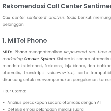
Rekomendasi Call Center Sentimen
Call center sentiment analysis tools
berikut memungk
pelanggan.
1. MiiTel Phone
MiiTel Phone
mengoptimalkan
AI-powered real time 
marketing
Sandler System
. Sistem ini secara otomati
mendeteksi intonasi, frekuensi, laju bicara, dan bahka
otomatis, transkripsi
voice-to-text,
serta kompatib
dirancang untuk menyempurnakan pengalaman komuni
Fitur utama:
Analisis percakapan secara otomatis dengan AI
Deteksi emosi pelanggan melalui suara