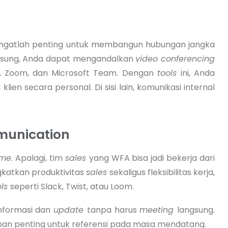
angatlah penting untuk membangun hubungan jangka
gsung, Anda dapat mengandalkan
video conferencing
, Zoom, dan Microsoft Team. Dengan
tools
ini, Anda
en secara personal. Di sisi lain, komunikasi internal
munication
ime
. Apalagi, tim
sales
yang WFA bisa jadi bekerja dari
gkatkan produktivitas
sales
sekaligus fleksibilitas kerja,
ols
seperti Slack, Twist, atau Loom.
informasi dan
update
tanpa harus
meeting
langsung.
apan penting untuk referensi pada masa mendatang.