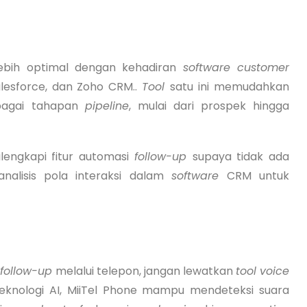
ebih optimal dengan kehadiran
software customer
lesforce, dan Zoho CRM..
Tool
satu ini memudahkan
rbagai tahapan
pipeline
, mulai dari prospek hingga
engkapi fitur automasi
follow-up
supaya tidak ada
nalisis pola interaksi dalam
software
CRM untuk
follow-up
melalui telepon, jangan lewatkan
tool voice
eknologi AI, MiiTel Phone mampu mendeteksi suara