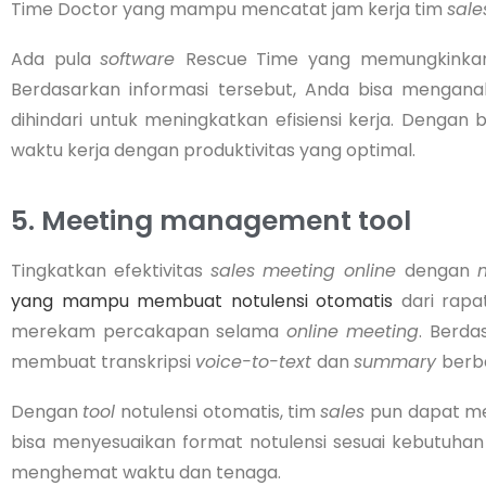
Time Doctor yang mampu mencatat jam kerja tim
sal
Ada pula
software
Rescue Time yang memungkinkan 
Berdasarkan informasi tersebut, Anda bisa menganali
dihindari untuk meningkatkan efisiensi kerja. Dengan b
waktu kerja dengan produktivitas yang optimal.
5. Meeting management tool
Tingkatkan efektivitas
sales meeting online
dengan
yang mampu membuat notulensi otomatis
dari rap
merekam percakapan selama
online meeting
. Berda
membuat transkripsi
voice-to-text
dan
summary
berba
Dengan
tool
notulensi otomatis, tim
sales
pun dapat me
bisa menyesuaikan format notulensi sesuai kebutuha
menghemat waktu dan tenaga.