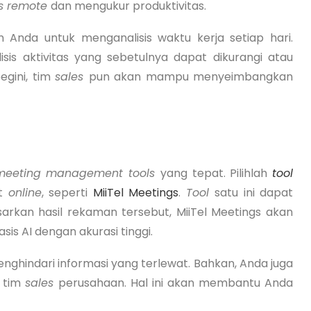
es remote
dan mengukur produktivitas.
Anda untuk menganalisis waktu kerja setiap hari.
sis aktivitas yang sebetulnya dapat dikurangi atau
egini, tim
sales
pun akan mampu menyeimbangkan
meeting management tools
yang tepat. Pilihlah
tool
at
online
, seperti
MiiTel Meetings
.
Tool
satu ini dapat
sarkan hasil rekaman tersebut, MiiTel Meetings akan
sis AI dengan akurasi tinggi.
nghindari informasi yang terlewat. Bahkan, Anda juga
n tim
sales
perusahaan. Hal ini akan membantu Anda