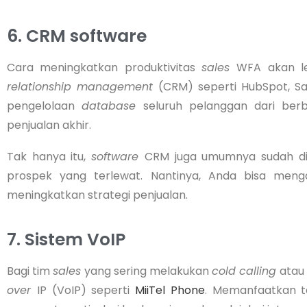
6. CRM software
Cara meningkatkan produktivitas
sales
WFA
akan l
relationship management
(CRM) seperti HubSpot, Sa
pengelolaan
database
seluruh pelanggan dari be
penjualan akhir.
Tak hanya itu,
software
CRM juga umumnya sudah dil
prospek yang terlewat. Nantinya, Anda bisa menga
meningkatkan strategi penjualan.
7. Sistem VoIP
Bagi tim
sales
yang sering melakukan
cold calling
atau
over
IP (VoIP) seperti
MiiTel Phone
. Memanfaatkan t