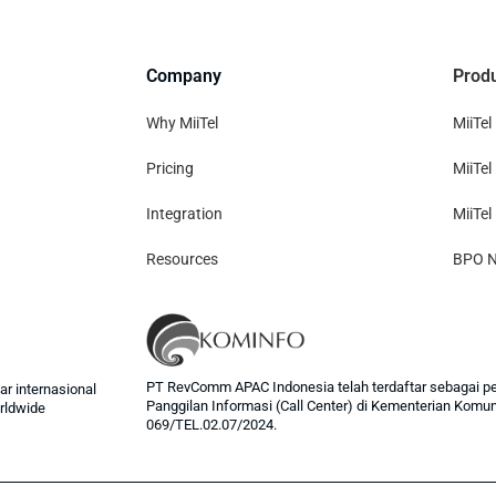
Company
Prod
Why MiiTel
MiiTel
Pricing
MiiTel
Integration
MiiTe
Resources
BPO N
PT RevComm APAC Indonesia telah terdaftar sebagai p
r internasional
Panggilan Informasi (Call Center) di Kementerian Komu
rldwide
069/TEL.02.07/2024.