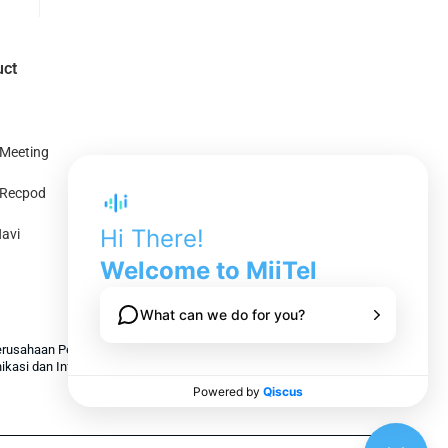
uct
 Meeting
l Recpod
avi
erusahaan Penyelenggara Jasa Pusat
nikasi dan Informasi Indonesia