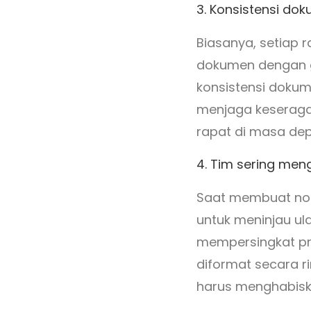
3. Konsistensi do
Biasanya, setiap 
dokumen dengan ga
konsistensi dokum
menjaga keseraga
rapat di masa dep
4. Tim sering men
Saat membuat not
untuk meninjau ul
mempersingkat p
diformat secara r
harus menghabisk