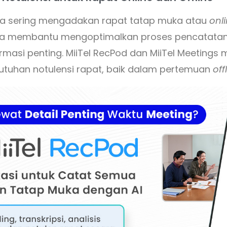
da sering mengadakan rapat tatap muka atau
onl
bisa membantu mengoptimalkan proses pencatatan,
masi penting. MiiTel RecPod dan MiiTel Meetings
utuhan notulensi rapat, baik dalam pertemuan
off