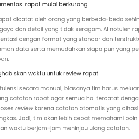
kumentasi rapat mulai berkurang
rapat dicatat oleh orang yang berbeda-beda seh
ya dan detail yang tidak seragam. AI notulen r
entasi dengan format yang standar dan terstruktur
man data serta memudahkan siapa pun yang perl
an.
ghabiskan waktu untuk review rapat
ulensi secara manual, biasanya tim harus melu
ang catatan rapat agar semua hal tercatat dengan 
roses
review
karena catatan otomatis yang dihasi
ingkas. Jadi, tim akan lebih cepat memahami poin 
an waktu berjam-jam meninjau ulang catatan.