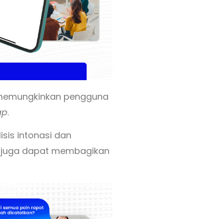
d memungkinkan pengguna
ap
.
isis intonasi dan
da juga dapat membagikan