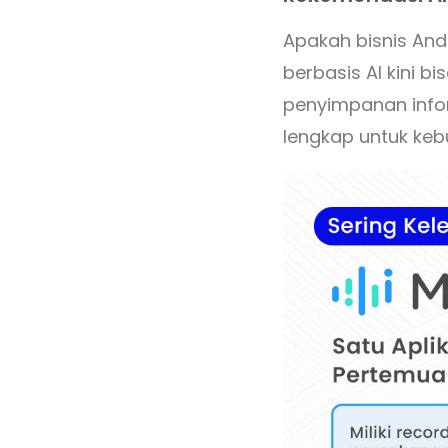
Apakah bisnis An
berbasis AI kini 
penyimpanan infor
lengkap untuk keb