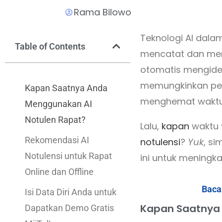
Rama Bilowo
Teknologi AI dala
Table of Contents
mencatat dan mend
otomatis mengiden
memungkinkan pese
Kapan Saatnya Anda
menghemat waktu, 
Menggunakan AI
Notulen Rapat?
Lalu,
kapan
waktu 
Rekomendasi AI
notulensi
?
Yuk
, s
Notulensi untuk Rapat
ini untuk meningkat
Online dan Offline
Baca
Isi Data Diri Anda untuk
Kapan Saatnya 
Dapatkan Demo Gratis