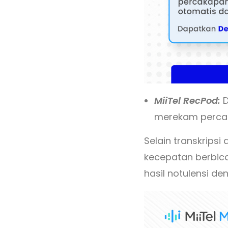
MiiTel RecPod:
D
merekam perca
Selain transkripsi
kecepatan berbic
hasil notulensi d