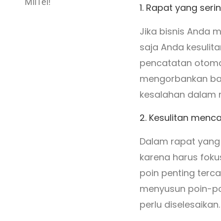
MiiTel!
1. Rapat yang ser
Jika bisnis Anda 
saja Anda kesulit
pencatatan otomat
mengorbankan bany
kesalahan dalam m
2. Kesulitan menc
Dalam rapat yang p
karena harus foku
poin penting terc
menyusun poin-poi
perlu diselesaikan.