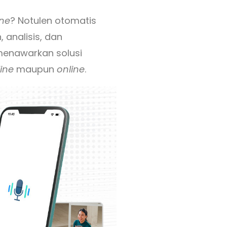
ine
? Notulen otomatis
 analisis, dan
 menawarkan solusi
line
maupun
online
.