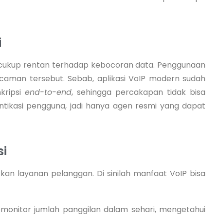
i
n cukup rentan terhadap kebocoran data. Penggunaan
caman tersebut. Sebab, aplikasi VoIP modern sudah
nkripsi
end-to-end
, sehingga percakapan tidak bisa
entikasi pengguna, jadi hanya agen resmi yang dapat
si
tkan layanan pelanggan. Di sinilah manfaat VoIP bisa
emonitor jumlah panggilan dalam sehari, mengetahui