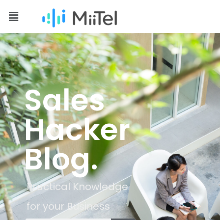
Sales
Hacker
Blog.
Practical Knowledge
for your Business