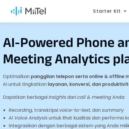
Starter Kit
AI-Powered Phone a
Meeting Analytics pl
Optimalkan
panggilan telepon serta online & offline 
AI untuk tingkatkan
layanan, konversi, dan produktivit
Dapatkan berbagai
insights
dari
call & meeting
Anda:
Recording,
transkripsi
voice-to-text,
dan
summary
AI Voice Analysis
untuk lihat kualitas dan performa 
Integrasikan dengan berbagai sistem yang Anda milik