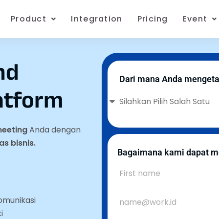
Product
Integration
Pricing
Event
nd
Dari mana Anda mengeta
atform
meeting
Anda dengan
as bisnis.
Bagaimana kami dapat m
komunikasi
i