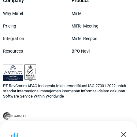
Company
Product
Why MiiTel
MiiTel
Pricing
MiiTel Meeting
Integration
MiiTel Recpod
Resources
BPO Navi
PT RevComm APAC Indonesia telah tersertifikasi ISO 27001:2022 untuk
standar internasional manajemen keamanan informasi dalam cakupan
Software Service Within Worldwide
PT RevComm APAC Indonesia telah terdaftar sebagai perusahaan
Penyelenggara Jasa Pusat Panggilan Informasi (Call Center) di
Kementerian Komunikasi dan Informasi Indonesia 069/TEL.02.07/2024.