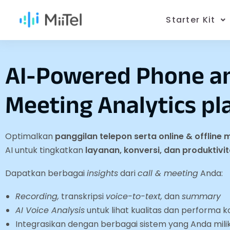
Starter Kit
AI-Powered Phone a
Meeting Analytics pl
Optimalkan
panggilan telepon serta online & offline 
AI untuk tingkatkan
layanan, konversi, dan produktivit
Dapatkan berbagai
insights
dari
call & meeting
Anda:
Recording,
transkripsi
voice-to-text,
dan
summary
AI Voice Analysis
untuk lihat kualitas dan performa 
Integrasikan dengan berbagai sistem yang Anda milik