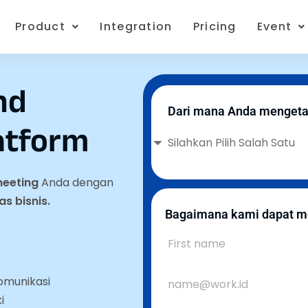
Product
Integration
Pricing
Event
nd
Dari mana Anda mengeta
atform
meeting
Anda dengan
as bisnis.
Bagaimana kami dapat m
komunikasi
i